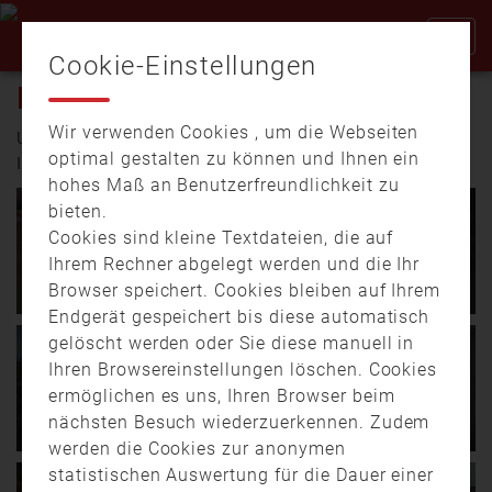
Cookie-Einstellungen
IMAGEFILME
Wir verwenden Cookies , um die Webseiten
Unsere Freiwilligen Feuerwehren zeigen in folgenden
optimal gestalten zu können und Ihnen ein
Imagefilmen ihre Arbeit.
hohes Maß an Benutzerfreundlichkeit zu
bieten.
02.04.
15:31
01:30
02.04.
15:27
01:11
Interviews zu den
Episode 5 | Die Sache mit
Cookies sind kleine Textdateien, die auf
Nachwuchswerbefilmen
der „Jugendfeuerwehr“.
Ihrem Rechner abgelegt werden und die Ihr
„Gemeinsam helfen.
Gemeinsam helfen.
Browser speichert. Cookies bleiben auf Ihrem
Jugendfeuerwehr“
Jugendfeuerwehr
Endgerät gespeichert bis diese automatisch
gelöscht werden oder Sie diese manuell in
Ein Film
In diesem Film erfahrt ihr
02.04.
15:23
01:12
19.03.
14:42
00:59
der Jugendfeuerwehr
etwas über die Werte in
Ihren Browsereinstellungen löschen. Cookies
Episode 4 | Die Sache mit
Episode 3 | Die Sache mit
Oberallgäu Hier erzählen
der Jugendfeuerwehr. …
der „Schnelligkeit“.
„Mädchen und Technik“.
ermöglichen es uns, Ihren Browser beim
die Macher und …
Gemeinsam helfen.
Gemeinsam helfen.
nächsten Besuch wiederzuerkennen. Zudem
Jugendfeuerwehr
Jugendfeuerwehr
werden die Cookies zur anonymen
statistischen Auswertung für die Dauer einer
In diesem Film erfahrt ihr,
In diesem Film erfahrt ihr,
19.03.
14:40
01:31
19.03.
14:32
02:05