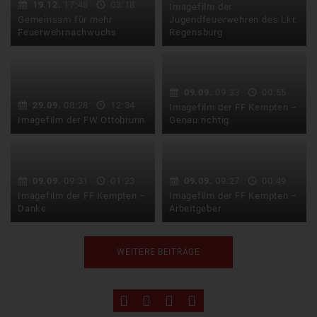
Rettungskräfte bei ihrer
einen Imagefilm von
19.12.
17:48
03:18
Imagefilm der
Arbeit behindert, …
ihrem …
Gemeinsam für mehr
Jugendfeuerwehren des Lkr.
Feuerwehrnachwuchs
Regensburg
Wenn es brennt, rufen wir
Die Jugendfeuerwehren
die Feuerwehr. Für uns ist
des Landkreises
es ganz …
Regensburg haben sich
09.09.
09:33
00:55
für einen …
29.09.
08:28
12:34
Imagefilm der FF Kempten –
Imagefilm der FW Ottobrunn
Genau richtig
Einen ausführlichen und
In jedem Alter genau
interessanten Imagefilm
richtig! Imagefilm der
hat die Freiwillige
Freiwilligen Feuerwehr
09.09.
09:31
01:23
09.09.
09:27
00:49
Feuerwehr …
Kempten.…
Imagefilm der FF Kempten –
Imagefilm der FF Kempten –
Danke
Arbeitgeber
Danke für dein Ehrenamt!
Auch Arbeitgeber können
WEITERE BEITRÄGE
Imagefilm der Freiwilligen
Leben retten. Stellen Sie
Feuerwehr Kempten.…
Ihre Mitarbeiter für das …