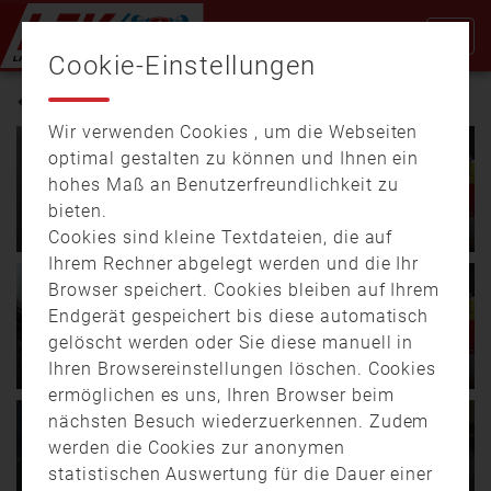
Cookie-Einstellungen
BERUFSFEUERWEHR
Wir verwenden Cookies , um die Webseiten
optimal gestalten zu können und Ihnen ein
hohes Maß an Benutzerfreundlichkeit zu
10.04.
14:40
00:41
21.02.
10:14
12:53
bieten.
Regensburg: Feuer im
Miteinander bei der
Recyclinghof
Berufsfeuerwehr
Cookies sind kleine Textdateien, die auf
Ihrem Rechner abgelegt werden und die Ihr
Zu einem Einsatz musste
Hitze, Rauch und große
Browser speichert. Cookies bleiben auf Ihrem
die Feuerwehr
Verantwortung – für
Endgerät gespeichert bis diese automatisch
Donnerstagabend in
Feuerwehrmänner ist der
28.01.
18:30
25:53
gelöscht werden oder Sie diese manuell in
Regensburg ausrücken. …
Alltag. Wir …
20.02.
16:31
01:42
Miteinander bei der
Ihren Browsereinstellungen löschen. Cookies
Großbrand in der Innenstadt
Berufsfeuerwehr Ingolstadt
ermöglichen es uns, Ihren Browser beim
Feuerwehreinsatz heute
Hitze, Rauch und große
nächsten Besuch wiederzuerkennen. Zudem
16.01.
18:15
06:15
Vormittag in der Münchner
Verantwortung – für
20.01.
17:50
05:35
Gefahr im Wasser – a.tv-
werden die Cookies zur anonymen
Innenstadt: In der …
Feuerwehrmänner ist der
Gefahr im Wasser –
Reporter übt mit der
statistischen Auswertung für die Dauer einer
…
Eiskalte Rettung aus dem
Berufsfeuerwehr Augsburg