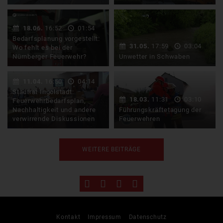
Wenn man an die
Eine gigantische
Feuerwehr denkt, denkt
Rauchsäule hat am
18.06.
16:52
01:54
man vermutlich als erstes
Montagmittag den Himmel
Bedarfsplanung vorgestellt:
an das …
über …
31.05.
17:59
03:04
Wo fehlt es bei der
Nürnberger Feuerwehr?
Unwetter in Schwaben
24. März im Nürnberger
Die Paar im Landkreis
11.04.
16:50
04:14
Westen. Ein altes
Aichach-Friedberg ist
Stadtrat Ingolstadt:
Fachwerkhaus hatte
bereits teilweise über die
18.03.
11:31
03:10
Feuerwehrbedarfsplan,
Feuer gefangen. 54 …
Ufer …
Nachhaltigkeit und andere
Führungskräftetagung der
verwirrende Diskussionen
Feuerwehren
Neue Stadtratsmitglieder,
Gott zur Ehr, dem
WEITERE BEITRÄGE
ein wichtiger
Nächsten zur Wehr. 43000
Erfahrungsbericht zum …
Feuerwehrmitglieder
arbeiten in der …
Kontakt
Impressum
Datenschutz