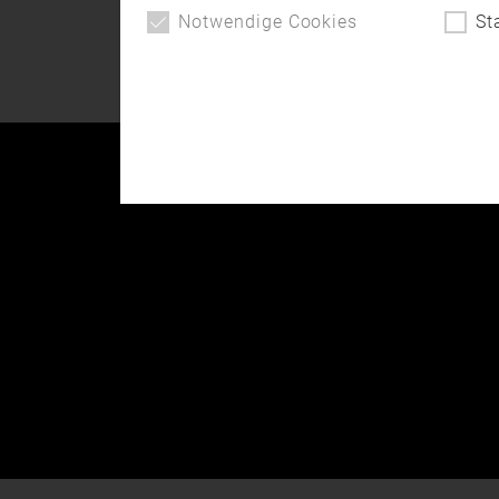
eine der modernsten
Notwendige Cookies
St
Trainingsanlagen Europas.
Hier …
Kontakt
Impressum
Datenschutz