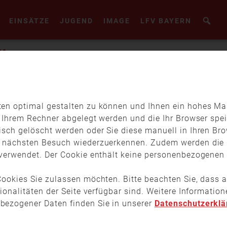
EINSÄTZE
JUGEND
IMAGE
LFV BAYERN
ÜNCHEN
en optimal gestalten zu können und Ihnen ein hohes Maß
f Ihrem Rechner abgelegt werden und die Ihr Browser spei
isch gelöscht werden oder Sie diese manuell in Ihren Br
m nächsten Besuch wiederzuerkennen. Zudem werden die 
verwendet. Der Cookie enthält keine personenbezogenen D
r
ookies Sie zulassen möchten. Bitte beachten Sie, dass a
tionalitäten der Seite verfügbar sind. Weitere Informati
bezogener Daten finden Sie in unserer
Datenschutzerklä
WEITERE BEITRÄGE