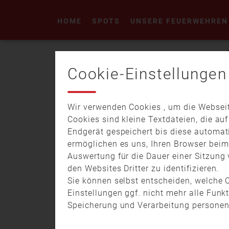
HOME
SPOTS
UNSERE FEUERWEHREN
FLUGHAFEN M
Cookie-Einstellungen
Wir verwenden Cookies , um die Webseit
Cookies sind kleine Textdateien, die au
Endgerät gespeichert bis diese automat
ermöglichen es uns, Ihren Browser bei
09.08.
19:02
13:15
Auswertung für die Dauer einer Sitzung 
Flughafen München: Wie die Feuerweh
den Websites Dritter zu identifizieren.
den Notfall trainiert
Sie können selbst entscheiden, welche C
Einstellungen ggf. nicht mehr alle Funk
Speicherung und Verarbeitung personen
Am Flughafen München steht