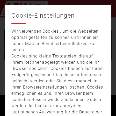
Cookie-Einstellungen
FREIMANN
Wir verwenden Cookies , um die Webseiten
optimal gestalten zu können und Ihnen ein
hohes Maß an Benutzerfreundlichkeit zu
21.07.
08:20
02:00
27.07.
16:04
02:23
bieten.
Feuer im eigenen
Wieder einsatzbereit
Feuerwehrhaus
Cookies sind kleine Textdateien, die auf
Ihrem Rechner abgelegt werden und die Ihr
Nach dem schweren
Normalerweise wird die
Browser speichert. Cookies bleiben auf Ihrem
WEITERE BEITRÄGE
Brand, in ihrer eigenen
Freiwillige Feuerwehr
Endgerät gespeichert bis diese automatisch
Fahrzeughalle, letzte
Freimann selbst zu
gelöscht werden oder Sie diese manuell in
Woche, ist die …
Bränden …
Ihren Browsereinstellungen löschen. Cookies
ermöglichen es uns, Ihren Browser beim
nächsten Besuch wiederzuerkennen. Zudem
werden die Cookies zur anonymen
Kontakt
Impressum
Datenschutz
statistischen Auswertung für die Dauer einer