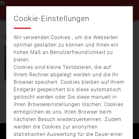
Cookie-Einstellungen
HYDRAULISCHE
RETTUNGSGERÄTE
Wir verwenden Cookies , um die Webseiten
optimal gestalten zu können und Ihnen ein
hohes Maß an Benutzerfreundlichkeit zu
bieten.
16.02.
07:54
01:04
Cookies sind kleine Textdateien, die auf
Hydraulische
Ihrem Rechner abgelegt werden und die Ihr
Rettungsgeräte
Browser speichert. Cookies bleiben auf Ihrem
Endgerät gespeichert bis diese automatisch
Unsere Kids erklären an
WEITERE BEITRÄGE
Hand unserer
gelöscht werden oder Sie diese manuell in
Schafkopfkarten was die
Ihren Browsereinstellungen löschen. Cookies
Freiwilligen …
ermöglichen es uns, Ihren Browser beim
nächsten Besuch wiederzuerkennen. Zudem
werden die Cookies zur anonymen
statistischen Auswertung für die Dauer einer
Kontakt
Impressum
Datenschutz