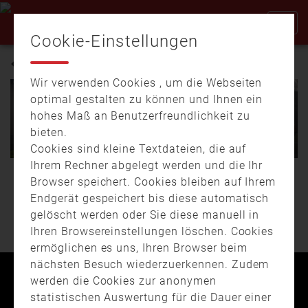
Cookie-Einstellungen
ISMANING
Wir verwenden Cookies , um die Webseiten
optimal gestalten zu können und Ihnen ein
17.01.
16:51
01:45
hohes Maß an Benutzerfreundlichkeit zu
19.03.
20:01
02:03
Tiefgaragenbrand – PKW
bieten.
brennt in Auffahrt und sorgt
Feuerwehr Ismaning: Drive-
für Feuerwehreinsatz
In für Corona-Verdachtsfälle
Cookies sind kleine Textdateien, die auf
Ihrem Rechner abgelegt werden und die Ihr
Schon wieder ist in
Das Landesamt für
Browser speichert. Cookies bleiben auf Ihrem
WEITERE BEITRÄGE
München ein Auto in
Gesundheit testet jeden
Endgerät gespeichert bis diese automatisch
Flammen aufgegangen.
Tag mehrere tausend
gelöscht werden oder Sie diese manuell in
Die Feuerwehr …
Proben von …
Ihren Browsereinstellungen löschen. Cookies
ermöglichen es uns, Ihren Browser beim
nächsten Besuch wiederzuerkennen. Zudem
werden die Cookies zur anonymen
Kontakt
Impressum
Datenschutz
statistischen Auswertung für die Dauer einer