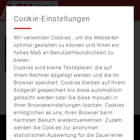
Cookie-Einstellungen
KÄLTE
Wir verwenden Cookies , um die Webseiten
optimal gestalten zu können und Ihnen ein
hohes Maß an Benutzerfreundlichkeit zu
28.02.
19:33
02:30
bieten.
Kältewelle: Probleme für die
Feuerwehr bei Minusgraden
Cookies sind kleine Textdateien, die auf
Ihrem Rechner abgelegt werden und die Ihr
Zugefrorene
Browser speichert. Cookies bleiben auf Ihrem
WEITERE BEITRÄGE
Unterflurhydranten und
Endgerät gespeichert bis diese automatisch
Löschwasser das
gelöscht werden oder Sie diese manuell in
Gehwege und Straßen in
…
Ihren Browsereinstellungen löschen. Cookies
ermöglichen es uns, Ihren Browser beim
nächsten Besuch wiederzuerkennen. Zudem
werden die Cookies zur anonymen
Kontakt
Impressum
Datenschutz
statistischen Auswertung für die Dauer einer