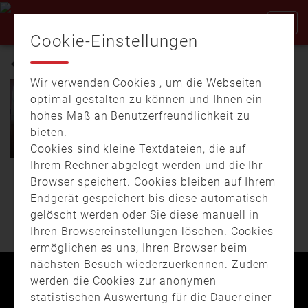
Cookie-Einstellungen
KOHLENMONOXYD
Wir verwenden Cookies , um die Webseiten
optimal gestalten zu können und Ihnen ein
hohes Maß an Benutzerfreundlichkeit zu
31.05.
17:23
04:10
bieten.
Brandverlauf eines
Wohnungsbrandes
Cookies sind kleine Textdateien, die auf
Ihrem Rechner abgelegt werden und die Ihr
Der LFV Bayern gibt
Browser speichert. Cookies bleiben auf Ihrem
WEITERE BEITRÄGE
Hinweise wie ein
Endgerät gespeichert bis diese automatisch
Wohnungsbrand verläuft
gelöscht werden oder Sie diese manuell in
und erklärt, was …
Ihren Browsereinstellungen löschen. Cookies
ermöglichen es uns, Ihren Browser beim
nächsten Besuch wiederzuerkennen. Zudem
werden die Cookies zur anonymen
Kontakt
Impressum
Datenschutz
statistischen Auswertung für die Dauer einer