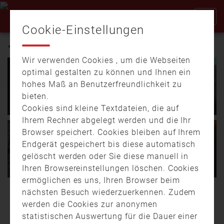
Cookie-Einstellungen
LÖSCHWASSER
Wir verwenden Cookies , um die Webseiten
01.09.
17:00
01:12
optimal gestalten zu können und Ihnen ein
Nächtliches Inferno –
hohes Maß an Benutzerfreundlichkeit zu
13.06.
12:37
00:36
200.000 Euro Schaden bei
bieten.
Scheunenbrand im
5.000 Quadratmeter in
Landkreis Haßberge
Flammen
Cookies sind kleine Textdateien, die auf
Ihrem Rechner abgelegt werden und die Ihr
Am späten Freitagabend
Großer Feuerwehreinsatz
Browser speichert. Cookies bleiben auf Ihrem
kam es zwischen
entlang der Bahnlinie
Endgerät gespeichert bis diese automatisch
Prölsdorf und Falsbrunn
zwischen Weiden-
28.02.
19:33
02:30
24.02.
19:57
02:35
gelöscht werden oder Sie diese manuell in
im Landkreis …
Brandweiher und …
Kältewelle: Probleme für die
München: Flammeninferno
Ihren Browsereinstellungen löschen. Cookies
Feuerwehr bei Minusgraden
bei Dachstuhlbrand
ermöglichen es uns, Ihren Browser beim
Zugefrorene
Unruhige Nacht in
nächsten Besuch wiederzuerkennen. Zudem
WEITERE BEITRÄGE
Unterflurhydranten und
München-Schwabing:
werden die Cookies zur anonymen
Löschwasser das
Gegen 23 Uhr geriet am
statistischen Auswertung für die Dauer einer
Gehwege und Straßen in
23. februar ein …