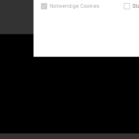
Matzing im Landkreis
Notwendige Cookies
St
Traunstein, hat einen
Imagefilm …
Kontakt
Impressum
Datenschutz