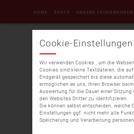
HOME
SPOTS
UNSERE FEUERWEHREN
MATZING
Cookie-Einstellungen
Wir verwenden Cookies , um die Webseit
Cookies sind kleine Textdateien, die au
Endgerät gespeichert bis diese automat
ermöglichen es uns, Ihren Browser bei
Auswertung für die Dauer einer Sitzung 
19.08.
10:10
04:14
den Websites Dritter zu identifizieren.
Imagefilm der FF Matzing
Sie können selbst entscheiden, welche C
Einstellungen ggf. nicht mehr alle Funk
Speicherung und Verarbeitung personen
Die Freiwillige Feuerwehr