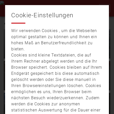
Cookie-Einstellungen
RETTUNG
Wir verwenden Cookies , um die Webseiten
optimal gestalten zu können und Ihnen ein
20.01.
17:50
05:35
hohes Maß an Benutzerfreundlichkeit zu
02.04.
19:53
04:10
Gefahr im Wasser –
bieten.
Feuerwehr-Übung Ergolding:
Eiskalte Rettung aus dem
Brand und Einsturz simuliert
reißenden Fluss
Cookies sind kleine Textdateien, die auf
Ihrem Rechner abgelegt werden und die Ihr
Feuerwehr Ergolding übt
Was passiert, wenn die
08.05.
17:27
01:20
Browser speichert. Cookies bleiben auf Ihrem
fiktiven Brand und
Feuerwehr Menschen aus
16.10.
14:29
00:28
E-Bike-Akku fängt Feuer:
Endgerät gespeichert bis diese automatisch
Einsturz mit Piflas,
einem reißenden Fluss
Katastrophenschutzübung
Feuerwehr Bamberg rettet
gelöscht werden oder Sie diese manuell in
Obergleim und …
retten …
an einer Grundschule in
Anwohner über Leitern aus
Ihren Browsereinstellungen löschen. Cookies
Püchersreuth
dem Haus!
ermöglichen es uns, Ihren Browser beim
An einer Grundschule in
Dichter Rauch versperrt
nächsten Besuch wiederzuerkennen. Zudem
Püchersreuth haben rund
den Fluchtweg für die
werden die Cookies zur anonymen
260 Einsatzkräfte des …
Anwohner des Hauses…
02.04.
17:16
00:32
07.10.
15:45
01:10
statistischen Auswertung für die Dauer einer
Weiden: Brand in
Großübung: Der Steinwald