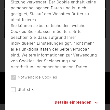
Sitzung verwendet. Der Cookie enthält keine
Turm am Nördlinger Tor
sich durch Bad Berneck!
personenbezogenen Daten und ist nicht
geeignet, Sie auf den Websites Dritter zu
Dinkelsbühl ist bekannt
130 Einsatzstellen in der
für seine
Nacht in Bad Berneck und
identifizieren.
06.03.
17:01
01:06
18.10.
19:26
00:36
außergewöhnlich gut
Bindlach…
Brand in Erlenbach –
Großbrand in Straubing
Sie können selbst entscheiden, welche
erhaltene, …
Einfamilienhaus nach Feuer
verursacht
Cookies Sie zulassen möchten. Bitte
unbewohnbar
Millionenschaden
beachten Sie, dass aufgrund Ihrer
individuellen Einstellungen ggf. nicht mehr
Nach einem Brand am
Am Sonntag (16. Oktober)
alle Funktionalitäten der Seite verfügbar
WEITERE BEITRÄGE
Samstagabend ist ein
hat ein Großbrand in
Einfamilienhaus in
Straubing rund eine
sind. Weitere Informationen zur Verwendung
Erlenbach im …
Million Euro …
von Cookies, der Speicherung und
Verarbeitung personenbezogener Daten
finden Sie in unserer
Datenschutzerklärung
.
Notwendige Cookies
Kontakt
Impressum
Datenschutz
Statistik
Landesfeuerwehrverband Bayern © 2026
Details einblenden