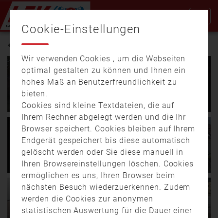
Cookie-Einstellungen
SCHADEN
Wir verwenden Cookies , um die Webseiten
02.01.
18:52
02:56
optimal gestalten zu können und Ihnen ein
Es beginnt mit einem Knall:
hohes Maß an Benutzerfreundlichkeit zu
13.07.
18:05
00:34
Polizei/Feuerwehr Landshut
bieten.
Waldbrand bei Niederreith:
ziehen eine Bilanz zum
Zwei Reisighaufen brennen
Silvesterabend (LA)
Cookies sind kleine Textdateien, die auf
Ihrem Rechner abgelegt werden und die Ihr
Am frühen Samstag brach
Die Polizeiinspektion
Browser speichert. Cookies bleiben auf Ihrem
ein Waldbrand bei
Landshut meldete nur
17.04.
11:49
00:36
28.05.
15:42
01:27
Endgerät gespeichert bis diese automatisch
Niederreit aus. Zwei
wenige Einsätze an
150.000 Euro Schaden in
Brand in Helmbrechts: Drei
gelöscht werden oder Sie diese manuell in
Reisighaufen …
Silvester, die …
Langenbach: Feuer in
Verletzte nach Feuer in
Ihren Browsereinstellungen löschen. Cookies
Industriehalle ausgebrochen
Wohnhaus
ermöglichen es uns, Ihren Browser beim
Video zeigt Einsatzstelle…
Am Montagnachmittag,
nächsten Besuch wiederzuerkennen. Zudem
ereignete sich ein Brand
09.08.
16:23
00:40
23.06.
17:25
02:56
werden die Cookies zur anonymen
in einem Wohnhaus in
Brand in Dinkelsbühl:
Unwetter-Alarm: Eine 100
statistischen Auswertung für die Dauer einer
Helmbrechts.…
Feuerwehrkräfte löschen
Tonnen-Geröll-Lawine wälzt