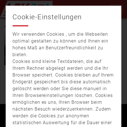
Cookie-Einstellungen
STAUBING-BOGEN
Wir verwenden Cookies , um die Webseiten
optimal gestalten zu können und Ihnen ein
hohes Maß an Benutzerfreundlichkeit zu
08.10.
20:29
02:21
bieten.
Sichtschutzwände für die
Feuerwehren gegen Gaffer
Cookies sind kleine Textdateien, die auf
Ihrem Rechner abgelegt werden und die Ihr
Die einen finden es
Browser speichert. Cookies bleiben auf Ihrem
WEITERE BEITRÄGE
respektlos, die anderen
Endgerät gespeichert bis diese automatisch
können es einfach nicht
gelöscht werden oder Sie diese manuell in
lassen. …
Ihren Browsereinstellungen löschen. Cookies
ermöglichen es uns, Ihren Browser beim
nächsten Besuch wiederzuerkennen. Zudem
werden die Cookies zur anonymen
Kontakt
Impressum
Datenschutz
statistischen Auswertung für die Dauer einer