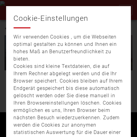
Cookie-Einstellungen
WÄSCHETROCKNER
Wir verwenden Cookies , um die Webseiten
optimal gestalten zu können und Ihnen ein
13.01.
17:34
00:54
hohes Maß an Benutzerfreundlichkeit zu
31.05.
13:52
04:22
Brand in Aschaffenburger
bieten.
Hotel – Ursache wohl
Brandgefahren in
technischer Defekt
Wohnungen
Cookies sind kleine Textdateien, die auf
Ihrem Rechner abgelegt werden und die Ihr
Großeinsatz am
Der LFV Bayern informiert
Browser speichert. Cookies bleiben auf Ihrem
WEITERE BEITRÄGE
Aschaffenburger
über Brandgefahren in
Endgerät gespeichert bis diese automatisch
Stiftsberg: Im Keller des
Wohnungen und gibt
gelöscht werden oder Sie diese manuell in
Hotels Dalberg in der …
Tipps, was …
Ihren Browsereinstellungen löschen. Cookies
ermöglichen es uns, Ihren Browser beim
nächsten Besuch wiederzuerkennen. Zudem
werden die Cookies zur anonymen
Kontakt
Impressum
Datenschutz
statistischen Auswertung für die Dauer einer