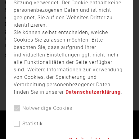
Sitzung verwendet. Der Cookie enthält keine
Feuerwehren sind wichtige Bestandteile des
personenbezogenen Daten und ist nicht
öffentlichen Lebens. Damit das auch in Zukunft so ist,
wird in Jugendfeuerwehren der Nachwuchs geschult.
geeignet, Sie auf den Websites Dritter zu
Beim Landesjugendfeuerwehrtag kommen Vertreter aus
identifizieren.
ganz Bayern zusammen. Daneben werden dort aber
Sie können selbst entscheiden, welche
auch Bayerns Vertreter für den Bundeswettbewerb der
Cookies Sie zulassen möchten. Bitte
Deutschen Jugendfeuerwehren ermittelt.
beachten Sie, dass aufgrund Ihrer
individuellen Einstellungen ggf. nicht mehr
Quelle:
Oberpfalz TV
alle Funktionalitäten der Seite verfügbar
sind. Weitere Informationen zur Verwendung
Bundeswettbewerb
Feuerwehr
Jugendfeuerwehr
von Cookies, der Speicherung und
Landesjugendfeuerwehrtag
Verarbeitung personenbezogener Daten
finden Sie in unserer
Datenschutzerklärung
.
Notwendige Cookies
Statistik
Kontakt
Impressum
Datenschutz