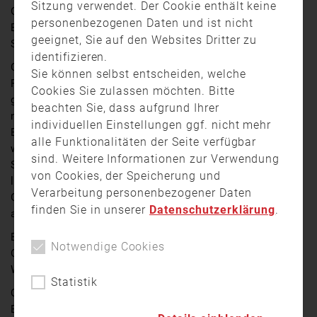
Sitzung verwendet. Der Cookie enthält keine
Großeinsatz am vergangenen Samstag in Ipflheim bei
personenbezogenen Daten und ist nicht
Ebermannsdorf. Bei dem Scheunenbrand sind 133
geeignet, Sie auf den Websites Dritter zu
Schweine verendet.
identifizieren.
Gegen 06:30 Uhr wurden mehrere Feuerwehr- und
Sie können selbst entscheiden, welche
Polizeieinheiten zu dem Brand in dem Schweinestall
Cookies Sie zulassen möchten. Bitte
gerufen. Vor Ort konnten die Einsatzkräfte jedoch nur
beachten Sie, dass aufgrund Ihrer
noch den ausgebrannten Stall vorfinden. Laut
individuellen Einstellungen ggf. nicht mehr
Eigentümer befanden sich in diesem 133 Schweine,
alle Funktionalitäten der Seite verfügbar
welche in den Flammen verendeten. Da sich der
sind. Weitere Informationen zur Verwendung
Schweinestall abseits der Siedlung befindet, bestand
von Cookies, der Speicherung und
laut Pressemitteilung der Polizei zu keiner Zeit eine
Verarbeitung personenbezogener Daten
Gefahr für Menschen. Der Gesamtschaden beläuft sich
finden Sie in unserer
Datenschutzerklärung
.
auf bis zu einer Million Euro.
Bei den Löscharbeiten waren mehrere Feuerwehren vor
Notwendige Cookies
Ort: Haselbach, Ebermannsdorf, Wolfsbach, Rieden,
Wolfring, Diebis und Neukirchen
Statistik
Quelle:
Oberpfalz TV
/ nh/Kameramann: Alfred
Brönner/Heiko Schmidt)