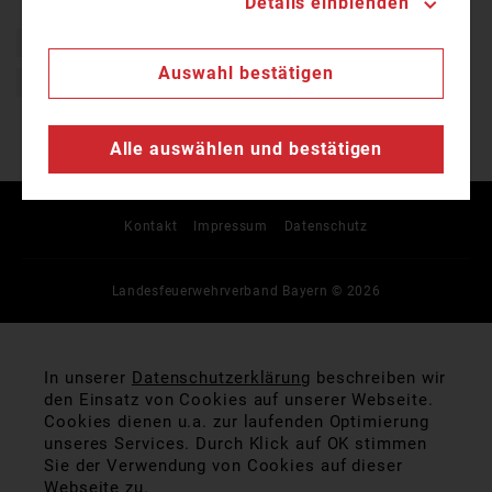
Details einblenden
Bayern
Brand
Einsatz
Feuer
Feuerwehr
Auswahl bestätigen
Freiwillige Feuerwehr
Alle auswählen und bestätigen
Kontakt
Impressum
Datenschutz
Landesfeuerwehrverband Bayern © 2026
In unserer
Datenschutzerklärung
beschreiben wir
den Einsatz von Cookies auf unserer Webseite.
Cookies dienen u.a. zur laufenden Optimierung
unseres Services. Durch Klick auf OK stimmen
Sie der Verwendung von Cookies auf dieser
Webseite zu.