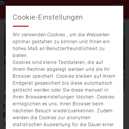
Cookie-Einstellungen
Wir verwenden Cookies , um die Webseiten
optimal gestalten zu können und Ihnen ein
hohes Maß an Benutzerfreundlichkeit zu
bieten.
Cookies sind kleine Textdateien, die auf
Video
Ihrem Rechner abgelegt werden und die Ihr
Browser speichert. Cookies bleiben auf Ihrem
Endgerät gespeichert bis diese automatisch
gelöscht werden oder Sie diese manuell in
abspi
150-JÄHRIGES
Ihren Browsereinstellungen löschen. Cookies
ermöglichen es uns, Ihren Browser beim
GRÜNDUNGSJUBILÄUM DER
nächsten Besuch wiederzuerkennen. Zudem
FFW IN WINHÖRING
werden die Cookies zur anonymen
27. Mai 2022 19:46
statistischen Auswertung für die Dauer einer