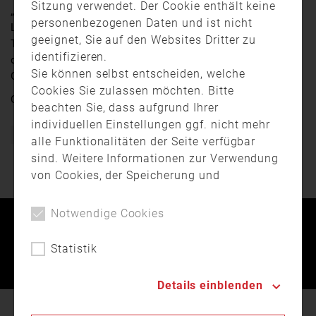
Sitzung verwendet. Der Cookie enthält keine
„Gott zur Ehr, dem nächsten zu Wehr“. So lautet der
personenbezogenen Daten und ist nicht
Leitspruch der Feuerwehren. Eine besonders lange
geeignet, Sie auf den Websites Dritter zu
Tradition hat dieser Spruch in Winhöring. Dort feierte
identifizieren.
die freiwillige Feuerwehr nun Ihr 150-Jähriges
Sie können selbst entscheiden, welche
Gründungsjubiläum.
Cookies Sie zulassen möchten. Bitte
Quelle:
rfo
beachten Sie, dass aufgrund Ihrer
individuellen Einstellungen ggf. nicht mehr
Bayern
Feuerwehr
Freiwillige Feuerwehr
Jubiläum
alle Funktionalitäten der Seite verfügbar
sind. Weitere Informationen zur Verwendung
von Cookies, der Speicherung und
Verarbeitung personenbezogener Daten
finden Sie in unserer
Datenschutzerklärung
.
Notwendige Cookies
Kontakt
Impressum
Datenschutz
Statistik
Landesfeuerwehrverband Bayern © 2026
Details einblenden