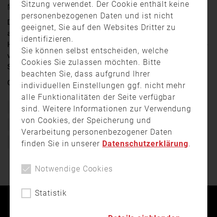
Sitzung verwendet. Der Cookie enthält keine
8. September 2023 19:39
personenbezogenen Daten und ist nicht
Die Sommerzeit ist die Zeit der Feste und das hat sich
geeignet, Sie auf den Websites Dritter zu
auch die Freiwillige Feuerwehr Unterneukirchen zu
identifizieren.
Herzen genommen. Die feiert dieses Jahr auf fünf Tage
Sie können selbst entscheiden, welche
verteilt ihr 150-jähriges Jubiläum. Wir waren beim
Cookies Sie zulassen möchten. Bitte
Startschuss der Feierlichkeiten dabei.
beachten Sie, dass aufgrund Ihrer
Quelle:
RFO
individuellen Einstellungen ggf. nicht mehr
alle Funktionalitäten der Seite verfügbar
Bayern
Ehrenamt
Fest
Feuerwehr
sind. Weitere Informationen zur Verwendung
von Cookies, der Speicherung und
Feuerwehrverein
Freiwillige Feuerwehr
Gründungsfest
Verarbeitung personenbezogener Daten
Jubiläum
finden Sie in unserer
Datenschutzerklärung
.
Notwendige Cookies
Statistik
Kontakt
Impressum
Datenschutz