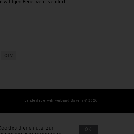
reiwilligen Feuerwehr Neudorf
OTV
Landesfeuerwehrverband Bayern © 2026
ookies dienen u.a. zur
OK