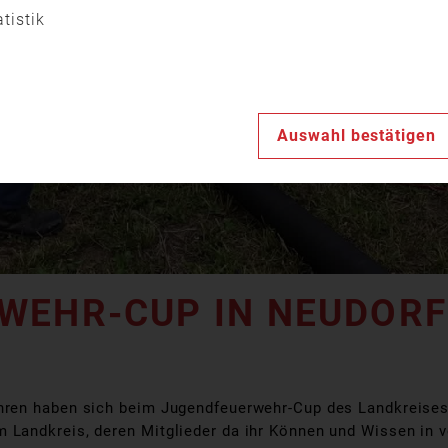
Video
atistik
abspiele
Auswahl bestätigen
WEHR-CUP IN NEUDORF
hren haben sich beim Jugendfeuerwehr-Cup des Landkreise
Landkreis, deren Mitglieder da ihr Können und Wissen in v