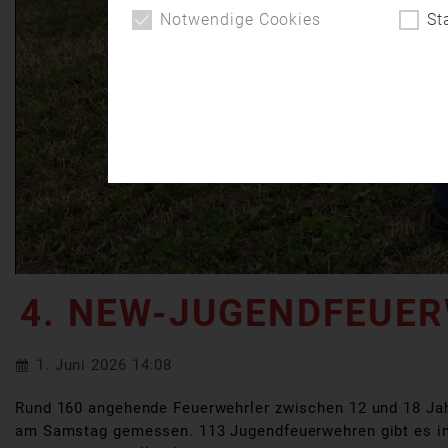
Notwendige Cookies
St
4. NEW-JUGENDFEUER
1. Juni 2026 14:08
Rund 160 angehende Feuerwehrler zwischen 12 und 18 Ja
am Samstag gemessen. 113 Jugendfeuerwehren gibt es im 