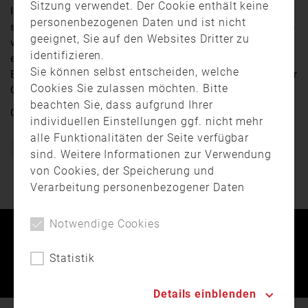
Sitzung verwendet. Der Cookie enthält keine
In einem speziellen Containter können Feuerwehren
personenbezogenen Daten und ist nicht
sich auf ihre Einsätze vorbereiten. Durch das Anzünden
geeignet, Sie auf den Websites Dritter zu
von Holzplatten werden dort mehrere hundert Grad
identifizieren.
erreicht und die Teilnehmer müssen unter diesen
Sie können selbst entscheiden, welche
Extrembedingungen den Ernstfall proben. Heute war der
Cookies Sie zulassen möchten. Bitte
Container in Burtenbach im Einsatz.
beachten Sie, dass aufgrund Ihrer
Quelle: a.tv | Fernsehen für Augsburg und Schwaben
individuellen Einstellungen ggf. nicht mehr
alle Funktionalitäten der Seite verfügbar
Brand
Feuer
Freiwillige Feuerwehr
Übung
sind. Weitere Informationen zur Verwendung
von Cookies, der Speicherung und
Verarbeitung personenbezogener Daten
finden Sie in unserer
Datenschutzerklärung
.
Notwendige Cookies
Kontakt
Impressum
Datenschutz
Statistik
Landesfeuerwehrverband Bayern © 2026
Details einblenden