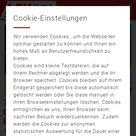
Cookie-Einstellungen
Wir verwenden Cookies , um die Webseiten
optimal gestalten zu können und Ihnen ein
hohes Maß an Benutzerfreundlichkeit zu
bieten.
Cookies sind kleine Textdateien, die auf
Video
Ihrem Rechner abgelegt werden und die Ihr
Browser speichert. Cookies bleiben auf Ihrem
Endgerät gespeichert bis diese automatisch
gelöscht werden oder Sie diese manuell in
abspi
700 GRAD: FEUERWEHR
Ihren Browsereinstellungen löschen. Cookies
ermöglichen es uns, Ihren Browser beim
BURTENBACH ÜBT
nächsten Besuch wiederzuerkennen. Zudem
EXTREMFALL
werden die Cookies zur anonymen
9. Juli 2019 8:43
statistischen Auswertung für die Dauer einer