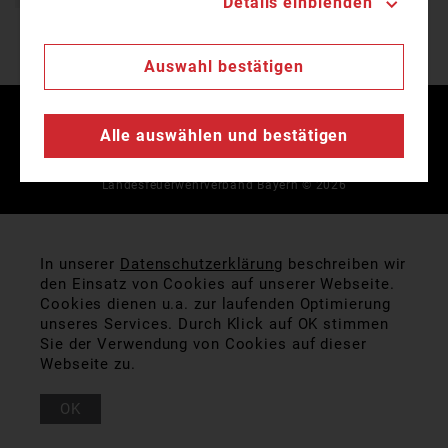
Details einblenden
Auswahl bestätigen
Kontakt
Impressum
Datenschutz
Alle auswählen und bestätigen
Landesfeuerwehrverband Bayern © 2026
In unserer
Datenschutzerklärung
beschreiben wir
den Einsatz von Cookies auf unserer Webseite.
Cookies dienen u.a. zur laufenden Optimierung
unseres Services. Durch Klick auf OK stimmen
Sie der Verwendung von Cookies auf dieser
Webseite zu.
OK