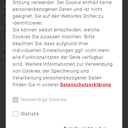
Sitzung verwendet. Der Cookie enthält keine
Polizeisirene anmachen – die meisten Kinder würden
personenbezogenen Daten und ist nicht
das gern mal ausprobieren. Und in Weiden war das
heute einen ganzen Vormittag lang erlaubt.
geeignet, Sie auf den Websites Dritter zu
identifizieren.
Bei dem Aktionstag „Gute Fee“ vom
Sie können selbst entscheiden, welche
Stadtmarketingverein Pro Weiden stellten sich „Helfer
Cookies Sie zulassen möchten. Bitte
in der Not“ vor. Und Kinder durften nicht nur anschauen,
beachten Sie, dass aufgrund Ihrer
sondern sich auch mal ans Lenkrad setzen oder ein
individuellen Einstellungen ggf. nicht mehr
Einsatzfahrzeug von innen erkunden.
alle Funktionalitäten der Seite verfügbar
Quelle:
Oberpfalz TV
sind. Weitere Informationen zur Verwendung
von Cookies, der Speicherung und
Aktionstag
Bayerisches Rotes Kreuz
Feuerwehr
Verarbeitung personenbezogener Daten
finden Sie in unserer
Datenschutzerklärung
.
Gute Fee
Hebebühnenbus
Kinder
Kinderfreundlichkeit
Löschfahrzeug
Notwendige Cookies
Malteser Hilfsdienst
Notarztauto
Polizei
Statistik
polizeimotorrad
Rettungswagen
Rollstuhlparcous
Spielewagen
Streifenwagen
Weiden