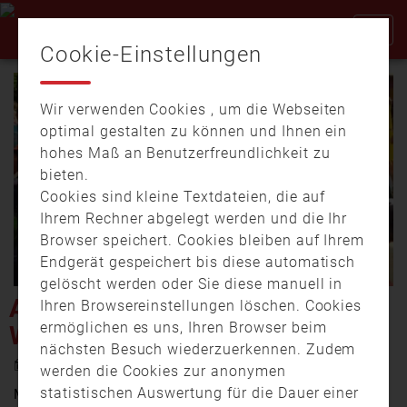
Cookie-Einstellungen
Wir verwenden Cookies , um die Webseiten
optimal gestalten zu können und Ihnen ein
hohes Maß an Benutzerfreundlichkeit zu
bieten.
Cookies sind kleine Textdateien, die auf
Video
Ihrem Rechner abgelegt werden und die Ihr
Browser speichert. Cookies bleiben auf Ihrem
Endgerät gespeichert bis diese automatisch
gelöscht werden oder Sie diese manuell in
abspi
AKTIONSTAG „GUTE FEE“ IN
Ihren Browsereinstellungen löschen. Cookies
ermöglichen es uns, Ihren Browser beim
WEIDEN
nächsten Besuch wiederzuerkennen. Zudem
10. Juni 2016 15:03
werden die Cookies zur anonymen
statistischen Auswertung für die Dauer einer
Mal ein Feuerwehrauto von innen sehen oder mal die