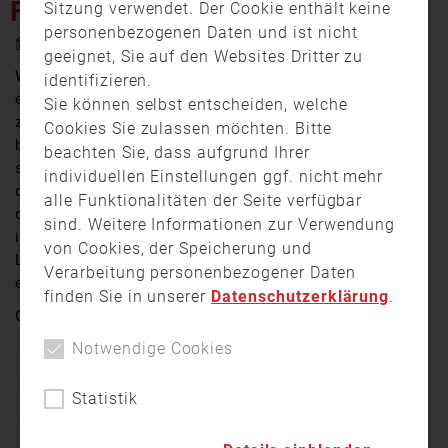
FEUERWEHR
Sitzung verwendet. Der Cookie enthält keine
personenbezogenen Daten und ist nicht
9. Mai 2024 18:48
geeignet, Sie auf den Websites Dritter zu
Wenn es brennt, ein Unfall passiert ist oder einem in
identifizieren.
einer stürmischen Nacht das Wasser buchstäblich bis
Sie können selbst entscheiden, welche
zum Hals steht, kurzum immer dann, wenn Hilfe
Cookies Sie zulassen möchten. Bitte
benötigt wird, ist die Feuerwehr zur Stelle. Im Ernstfall
beachten Sie, dass aufgrund Ihrer
sollte jeder Handgriff sitzen. Damit das der Fall ist,
individuellen Einstellungen ggf. nicht mehr
durchlaufen Neueinsteigerinnen und Neueinsteiger ab
alle Funktionalitäten der Seite verfügbar
dem ersten Moment eine detaillierte Ausbildung
sind. Weitere Informationen zur Verwendung
innerhalb der Feuerwehr, im Landkreis und auch auf
von Cookies, der Speicherung und
Landesebene, in der sie alle nötigen Fähigkeiten
Verarbeitung personenbezogener Daten
erlernen.
finden Sie in unserer
Datenschutzerklärung
.
Quelle:
allgäu.tv
Notwendige Cookies
ausbildung
Bayern
Feuerwehr
Freiwillige Feuerwehr
Statistik
KFV Unterallgäu
Kreisausbildung
Staatliche Feuerwehrschule