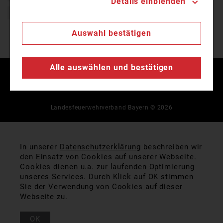
Details einblenden
Staatliche Feuerwehrschule Geretsried
Auswahl bestätigen
Alle auswählen und bestätigen
Kontakt
Impressum
Datenschutz
Landesfeuerwehrverband Bayern © 2026
In unserer
Datenschutzerklärung
beschreiben wir
den Einsatz von Cookies auf unserer Webseite.
Cookies dienen u.a. zur laufenden Optimierung
unseres Services. Durch Klick auf OK stimmen
Sie der Verwendung von Cookies auf dieser
Webseite zu.
OK