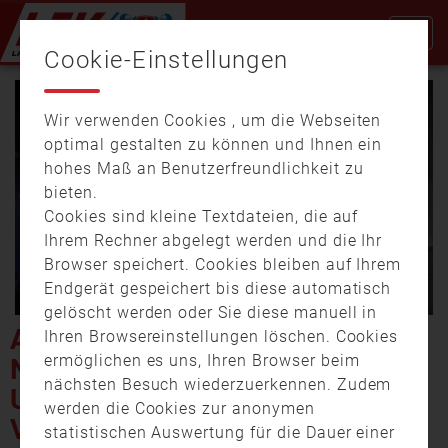
Cookie-Einstellungen
Wir verwenden Cookies , um die Webseiten
optimal gestalten zu können und Ihnen ein
hohes Maß an Benutzerfreundlichkeit zu
bieten.
Cookies sind kleine Textdateien, die auf
Video
Ihrem Rechner abgelegt werden und die Ihr
Browser speichert. Cookies bleiben auf Ihrem
Endgerät gespeichert bis diese automatisch
gelöscht werden oder Sie diese manuell in
abspi
AUSGELASSENER START INS
Ihren Browsereinstellungen löschen. Cookies
ermöglichen es uns, Ihren Browser beim
NEUE JAHR –
nächsten Besuch wiederzuerkennen. Zudem
UNTERFRÄNKISCHE POLIZEI
werden die Cookies zur anonymen
VERMELDET 345 EINSÄTZE
statistischen Auswertung für die Dauer einer