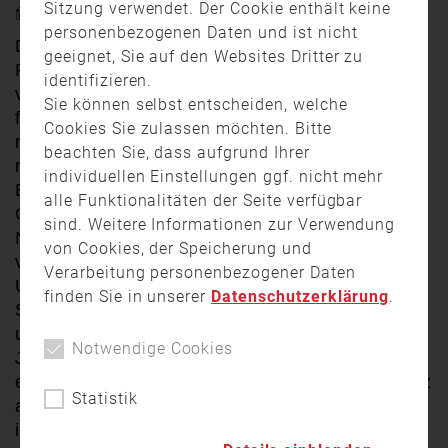
Sitzung verwendet. Der Cookie enthält keine
2. Januar 2023 9:08
personenbezogenen Daten und ist nicht
Das Jahr
2022 wurde laut und bunt
mit
geeignet, Sie auf den Websites Dritter zu
Feuerwerkskörpern und Böllern
identifizieren.
verabschie
det.
Unterfranken
ist ü
berwiegend
Sie können selbst entscheiden, welche
friedlich und mit ausgelassenen Feiern in das
Cookies Sie zulassen möchten. Bitte
neue Jahr gestartet. Die
Polizeibeamten
beachten Sie, dass aufgrund Ihrer
mussten in der Silvesternacht
dennoch
345
individuellen Einstellungen ggf. nicht mehr
Einsätze bewältigen. Damit liegt die
alle Funktionalitäten der Seite verfügbar
Gesamtzahl der Einsätze etwas über dem
sind. Weitere Informationen zur Verwendung
Niveau von 2020, dem letzten Jahreswechsel
von Cookies, der Speicherung und
vor den Corona-
B
eschränkungen. In ganz
Verarbeitung personenbezogener Daten
Unterfranken
kam
es, insbesondere in den
finden Sie in unserer
Datenschutzerklärung
.
Stunden nach Mitternacht
zu
Ruhestörungen
und
Körperverletzungen.
Dass nach zwei
Notwendige Cookies
Jahren Pause wieder Feuerwerkskörper
erlaubt waren, lässt sich
ebenso
an der Bilanz
Statistik
ablesen:
Feuerwehr und Polizei
mussten
immer wieder zu kleineren, häufig durch