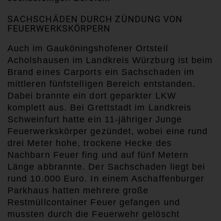
SACHSCHÄDEN DURCH ZÜNDUNG VON
FEUERWERKSKÖRPERN
A
uch im
Gauköningshofener Ortsteil
Acholshausen
im
L
andkreis
Würzburg ist beim
Brand eines Carports ein Sachschaden im
mittleren fünfstelligen Bereich entstanden.
Dabei brannte ein dort geparkter LKW
komplett aus.
Bei
Grettstadt im Landkreis
Schweinfurt hatte ein 11-jähriger Junge
F
euerwerkskörper
gezündet, wobei eine
rund
drei Meter hohe, trockene Hecke des
Nachbar
n
Feuer fing
und
auf fünf Metern
Länge ab
brannte. Der Sachschaden liegt bei
rund 10.000 Euro. In einem Aschaffenburger
Parkhaus hatten mehrere große
Restmüllcontainer Feuer gefangen und
mussten durch die Feuerwehr gelöscht