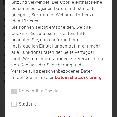
BAUSTELLENBRAND
Sitzung verwendet. Der Cookie enthält keine
personenbezogenen Daten und ist nicht
25. November 2024 18:00
geeignet, Sie auf den Websites Dritter zu
In der vergangenen Nacht sind in der Zeppelinstraße
identifizieren.
zwei Kleinbagger in Flammen geraten.
Sie können selbst entscheiden, welche
Cookies Sie zulassen möchten. Bitte
Passanten haben gegen drei Uhr die Feuerwehr
beachten Sie, dass aufgrund Ihrer
verständigt –Der Sachschaden liegt bei mehreren
individuellen Einstellungen ggf. nicht mehr
zehntausend Euro.
alle Funktionalitäten der Seite verfügbar
Nun ermittelt die Polizei wegen möglicher
sind. Weitere Informationen zur Verwendung
Brandstiftung. Die Spurensicherung war noch in der
von Cookies, der Speicherung und
Nacht vor Ort und auch ein Hubschrauber kreiste ihm
Verarbeitung personenbezogener Daten
Rahmen der Fahndung über die Innenstadt.
finden Sie in unserer
Datenschutzerklärung
.
Quelle:
münchen.tv
Notwendige Cookies
Bayern
Brand
Einsatz
Feuerwehr
Statistik