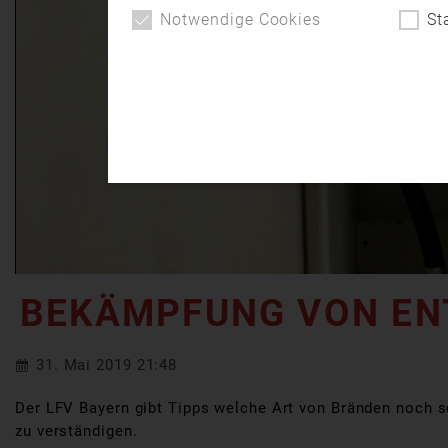
Notwendige Cookies
St
BEKÄMPFUNG VON E
31. Mai 2019 21:48
Der LFV Bayern gibt Tipps welche Art von Bränden noch s
zu verständigen.