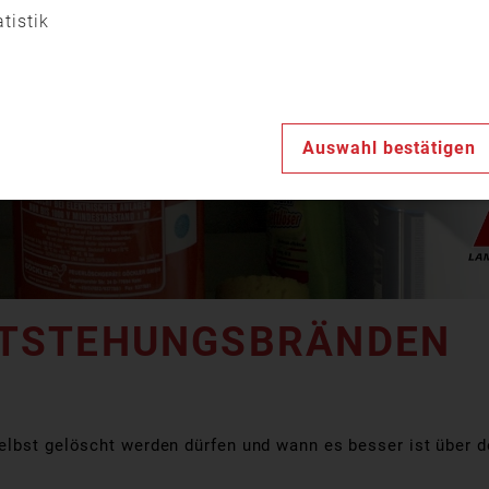
Video
atistik
abspiele
Auswahl bestätigen
NTSTEHUNGSBRÄNDEN
elbst gelöscht werden dürfen und wann es besser ist über d