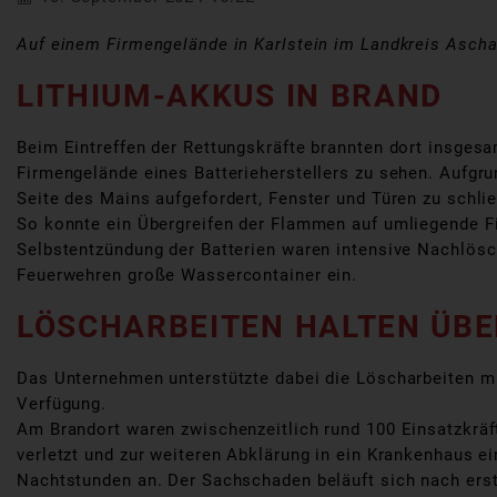
Auf einem Firmengelände in Karlstein im Landkreis Ascha
LITHIUM-AKKUS IN BRAND
Beim Eintreffen der Rettungskräfte brannten dort insge
Firmengelände eines Batterieherstellers zu sehen. Aufgr
Seite des Mains aufgefordert, Fenster und Türen zu schl
So konnte ein Übergreifen der Flammen auf umliegende F
Selbstentzündung der Batterien waren intensive Nachlösch
Feuerwehren große Wassercontainer ein.
LÖSCHARBEITEN HALTEN ÜBE
Das Unternehmen unterstützte dabei die Löscharbeiten mi
Verfügung.
Am Brandort waren zwischenzeitlich rund 100 Einsatzkräf
verletzt und zur weiteren Abklärung in ein Krankenhaus e
Nachtstunden an. Der Sachschaden beläuft sich nach erste