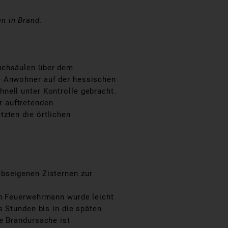
n in Brand.
auchsäulen über dem
e Anwohner auf der hessischen
nell unter Kontrolle gebracht.
r auftretenden
zten die örtlichen
ebseigenen Zisternen zur
in Feuerwehrmann wurde leicht
s Stunden bis in die späten
e Brandursache ist