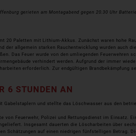
ffenburg gerieten am Montagabend gegen 20.30 Uhr Batterie
samt 20 Paletten mit Lithium-Akkus. Zunächst waren hohe R
und der allgemein starken Rauchentwicklung wurden auch di
ießen. Das Feuer wurde von den umliegenden Feuerwehren sch
irmengebäude verhindert werden. Aufgrund der immer wiede
arbeiten erforderlich. Zur endgültigen Brandbekämpfung set
R 6 STUNDEN AN
t Gabelstaplern und stellte das Löschwasser aus den betri
te von Feuerwehr, Polizei und Rettungsdienst im Einsatz. E
ingeliefert. Insgesamt dauerten die Löscharbeiten über sech
n Schätzungen auf einen niedrigen fünfstelligen Betrag. Di