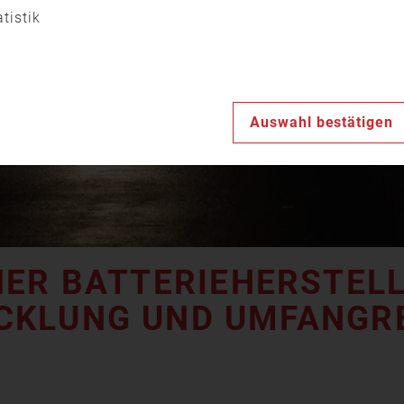
Video
atistik
abspiele
Auswahl bestätigen
NER BATTERIEHERSTELL
CKLUNG UND UMFANGR