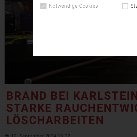
Notwendige Cookies
St
BRAND BEI KARLSTEI
STARKE RAUCHENTWI
LÖSCHARBEITEN
10. September 2024 16:22