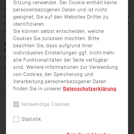
Sitzung verwendet. Der Cookie enthält keine
Umzugsunternehmens in Ursensollen schwer
personenbezogenen Daten und ist nicht
beschädigt. Das Feuer brach am Freitagabend gegen 23
Uhr aus und zerstörte große Teile des Gebäudes. Einem
geeignet, Sie auf den Websites Dritter zu
Großaufgebot an Feuerwehrkräften gelang es den Brand
identifizieren.
zu löschen. Verletzt wurde niemand. Die Halle ist
Sie können selbst entscheiden, welche
allerdings einsturzgefährdet. Der Schaden liegt laut
Cookies Sie zulassen möchten. Bitte
Besitzer bei rund 500.000 Euro. Wie es zu dem Brand
beachten Sie, dass aufgrund Ihrer
kam, ist noch unklar. Die Kriminalpolizei Amberg
individuellen Einstellungen ggf. nicht mehr
ermittelt.
alle Funktionalitäten der Seite verfügbar
sind. Weitere Informationen zur Verwendung
(lb / Kamera: Alfred Brönner)
von Cookies, der Speicherung und
Quelle:
OTV
Verarbeitung personenbezogener Daten
finden Sie in unserer
Datenschutzerklärung
.
Bayern
Brand
Dachstuhlbrand
Einsatz
Feuer
Feuerwehr
Freiwillige Feuerwehr
Lagerhalle
Notwendige Cookies
Oberpfalz
Oberpfalz TV
OTV
Statistik