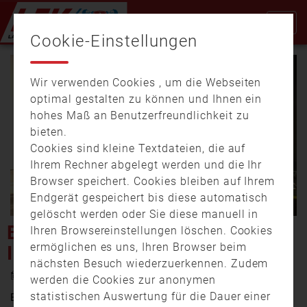
Cookie-Einstellungen
Wir verwenden Cookies , um die Webseiten
optimal gestalten zu können und Ihnen ein
hohes Maß an Benutzerfreundlichkeit zu
bieten.
Cookies sind kleine Textdateien, die auf
Video
Ihrem Rechner abgelegt werden und die Ihr
Browser speichert. Cookies bleiben auf Ihrem
Endgerät gespeichert bis diese automatisch
gelöscht werden oder Sie diese manuell in
abspi
BRAND EINER LAGERHALLE
Ihren Browsereinstellungen löschen. Cookies
ermöglichen es uns, Ihren Browser beim
IN URSENSOLLEN
nächsten Besuch wiederzuerkennen. Zudem
15. Juni 2026 16:32
werden die Cookies zur anonymen
statistischen Auswertung für die Dauer einer
Ein Dachstuhlbrand hat eine Lagerhalle eines