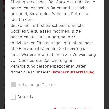
BEWOHNER KONNTEN SICH
Sitzung verwendet. Der Cookie enthält keine
personenbezogenen Daten und ist nicht
RECHTZEITIG RETTEN
geeignet, Sie auf den Websites Dritter zu
17. April 2023 17:46
identifizieren.
BEWOHNER UNVERLETZT
Sie können selbst entscheiden, welche
Cookies Sie zulassen möchten. Bitte
Der Brand eines Reihenmittelhauses in Elsenfeld im
beachten Sie, dass aufgrund Ihrer
Landkreis Miltenberg griff am Sonntagmittag auf vier
individuellen Einstellungen ggf. nicht mehr
weitere Häuser über. Ein Anwohner hatte gemeldet,
alle Funktionalitäten der Seite verfügbar
dass ein Feuer vermutlich vom Nachbarreihenhaus auf
sind. Weitere Informationen zur Verwendung
sein Haus übergegriffen hatte und die gesamte
von Cookies, der Speicherung und
Fassade von der Terrasse bis zum Dachstuhl in
Verarbeitung personenbezogener Daten
Flammen stand. Die Nachbarn warnten sich sofort
finden Sie in unserer
Datenschutzerklärung
.
untereinander, sodass alle Bewohner unverletzt
blieben. Mehrere Feuerwehren waren schnell mit einem
Großaufgebot an Einsatzkräften vor Ort und konnte das
Notwendige Cookies
Feuer unter Kontrolle bringen.
Statistik
SACHSCHADEN WOHL IM
MITTLEREN SIEBENSTELLIGEN