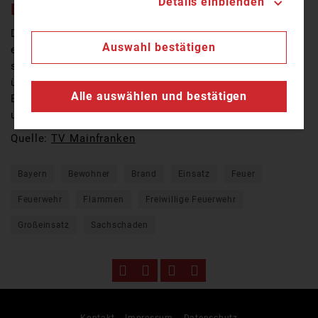
Details einblenden
BEREICH
Dem ersten Ermittlungsstand nach wird der
Auswahl bestätigen
entstandene Sachschaden wohl im mittleren
siebenstelligen Bereich liegen. Noch am Nachmittag
übernahm die Kripo Aschaffenburg die weiteren
Alle auswählen und bestätigen
Ermittlungen hinsichtlich der möglichen Brandursache
und der Schadenshöhe.
Quelle:
TV Mainfranken
Bayern
Bewohner
Brand
Einsatz
Feuer
Feuerwehr
Flammen
Freiwillige Feuerwehr
Großeinsatz
Sachschaden