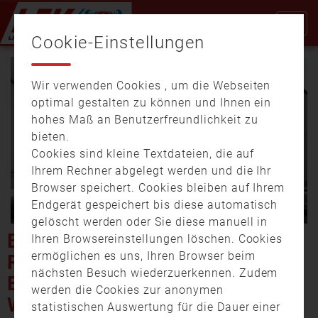
Cookie-Einstellungen
Wir verwenden Cookies , um die Webseiten
optimal gestalten zu können und Ihnen ein
hohes Maß an Benutzerfreundlichkeit zu
bieten.
Cookies sind kleine Textdateien, die auf
Video
Ihrem Rechner abgelegt werden und die Ihr
Browser speichert. Cookies bleiben auf Ihrem
Endgerät gespeichert bis diese automatisch
gelöscht werden oder Sie diese manuell in
abspi
BRAND EINES
Ihren Browsereinstellungen löschen. Cookies
ermöglichen es uns, Ihren Browser beim
REIHENHAUSES IN
nächsten Besuch wiederzuerkennen. Zudem
ELSENFELD GREIFT AUF
werden die Cookies zur anonymen
WEITERE HÄUSER ÜBER –
statistischen Auswertung für die Dauer einer