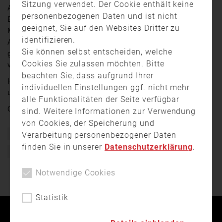
Sitzung verwendet. Der Cookie enthält keine
Am frühen Samstagmorgen haben mehrere Autos in
personenbezogenen Daten und ist nicht
Bogenhausen gebrannt. Die Flammen eines brennenden
geeignet, Sie auf den Websites Dritter zu
Mercedes breiteten sich nach und nach auf weitere
identifizieren.
Autos in der Straße aus. Bis die Feuerwehr vor Ort war,
Sie können selbst entscheiden, welche
griff ein Anwohner selbst zum Feuerwehrlöscher und
Cookies Sie zulassen möchten. Bitte
versuchte so weitere Brände zu verhindern.
beachten Sie, dass aufgrund Ihrer
Handelt es sich bei dem Vorfall um Brandstiftung oder
individuellen Einstellungen ggf. nicht mehr
um einen Unfall? Jasmina Welter hat nachgefragt.
alle Funktionalitäten der Seite verfügbar
Quelle:
münchen.tv
sind. Weitere Informationen zur Verwendung
von Cookies, der Speicherung und
Verarbeitung personenbezogener Daten
Bayern
Berufsfeuerwehr München
Brand
Einsatz
finden Sie in unserer
Datenschutzerklärung
.
Feuerwehr
münchen.tv
Notwendige Cookies
Statistik
Kontakt
Impressum
Datenschutz