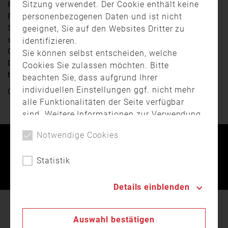
Sitzung verwendet. Der Cookie enthält keine
Fassadenbrand ausgebrochen. Laut Polizei ist das
personenbezogenen Daten und ist nicht
Feuer an der Bepflanzung eines Hauses in der
Steinergasse ausgebrochen. Die Rauchentwicklung war
geeignet, Sie auf den Websites Dritter zu
so stark, dass der Bereich zwischen Bismarckplatz und
identifizieren.
Gesandtenstraße zeitweise gesperrt werden mussten.
Sie können selbst entscheiden, welche
Die Berufsfeuerwehr Regensburg hat den Brand
Cookies Sie zulassen möchten. Bitte
bekämpft. Die Brandursache ist noch unklar.
beachten Sie, dass aufgrund Ihrer
individuellen Einstellungen ggf. nicht mehr
Quelle:
TVA Ostbayern
alle Funktionalitäten der Seite verfügbar
sind. Weitere Informationen zur Verwendung
von Cookies, der Speicherung und
Notwendige Cookies
Verarbeitung personenbezogener Daten
Kontakt
Impressum
Datenschutz
finden Sie in unserer
Datenschutzerklärung
.
Statistik
Landesfeuerwehrverband Bayern © 2026
Details einblenden
In unserer
Datenschutzerklärung
beschreiben wir
Auswahl bestätigen
den Einsatz von Cookies auf unserer Webseite.