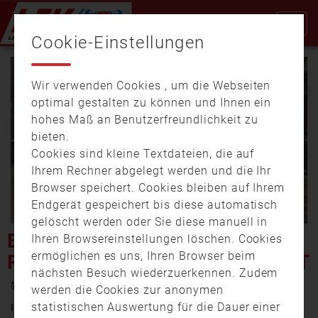
Cookie-Einstellungen
Wir verwenden Cookies , um die Webseiten
optimal gestalten zu können und Ihnen ein
hohes Maß an Benutzerfreundlichkeit zu
bieten.
Cookies sind kleine Textdateien, die auf
Video
Ihrem Rechner abgelegt werden und die Ihr
Browser speichert. Cookies bleiben auf Ihrem
Endgerät gespeichert bis diese automatisch
gelöscht werden oder Sie diese manuell in
abspi
BRAND IN DER
Ihren Browsereinstellungen löschen. Cookies
ermöglichen es uns, Ihren Browser beim
REGENSBURGER INNENSTADT
nächsten Besuch wiederzuerkennen. Zudem
25. Juli 2019 21:02
werden die Cookies zur anonymen
statistischen Auswertung für die Dauer einer
In der Regensburger Innenstadt ist am Nachmittag ein