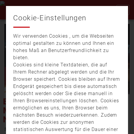
Cookie-Einstellungen
Wir verwenden Cookies , um die Webseiten
optimal gestalten zu können und Ihnen ein
hohes Maß an Benutzerfreundlichkeit zu
bieten.
Cookies sind kleine Textdateien, die auf
Video
Ihrem Rechner abgelegt werden und die Ihr
Browser speichert. Cookies bleiben auf Ihrem
Endgerät gespeichert bis diese automatisch
gelöscht werden oder Sie diese manuell in
abspi
BRAND IN
Ihren Browsereinstellungen löschen. Cookies
ermöglichen es uns, Ihren Browser beim
MEHRFAMILIENHAUSES IN
nächsten Besuch wiederzuerkennen. Zudem
NEUHAUS AM INN
werden die Cookies zur anonymen
12. September 2025 19:12
statistischen Auswertung für die Dauer einer