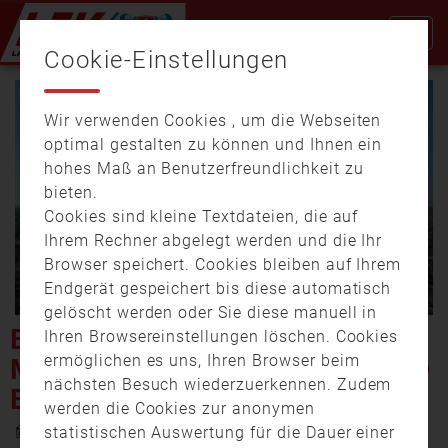
Cookie-Einstellungen
Wir verwenden Cookies , um die Webseiten
optimal gestalten zu können und Ihnen ein
hohes Maß an Benutzerfreundlichkeit zu
bieten.
Cookies sind kleine Textdateien, die auf
Video
Ihrem Rechner abgelegt werden und die Ihr
Browser speichert. Cookies bleiben auf Ihrem
Endgerät gespeichert bis diese automatisch
gelöscht werden oder Sie diese manuell in
abspi
BRAND IN ROSENHEIM –
Ihren Browsereinstellungen löschen. Cookies
ermöglichen es uns, Ihren Browser beim
MEHRERE HUNDERTTAUSEND
nächsten Besuch wiederzuerkennen. Zudem
EURO SACHSCHADEN
werden die Cookies zur anonymen
26. September 2023 0:00
statistischen Auswertung für die Dauer einer