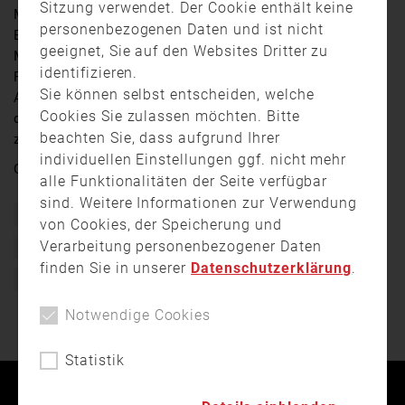
Sitzung verwendet. Der Cookie enthält keine
Mehrere Hunderttausend Euro Sachschaden lautet die
personenbezogenen Daten und ist nicht
Bilanz nach einem Brand, der am gestrigen
geeignet, Sie auf den Websites Dritter zu
Montagnachmittag im Bereich der Meraner Straße in
identifizieren.
Rosenheim ausgebrochen war. Nach Abschluss der
Sie können selbst entscheiden, welche
Arbeiten der Feuerwehr übernahmen die Brandfahnder
Cookies Sie zulassen möchten. Bitte
der Kripo Rosenheim die polizeilichen Untersuchungen
beachten Sie, dass aufgrund Ihrer
zur Brandursache. Verletzt wurde niemand.
individuellen Einstellungen ggf. nicht mehr
Quelle:
RFO
alle Funktionalitäten der Seite verfügbar
sind. Weitere Informationen zur Verwendung
Bayern
Brand
Einsatz
Einsatzkräfte
Feuer
von Cookies, der Speicherung und
Verarbeitung personenbezogener Daten
Feuerwehr
Freiwillige Feuerwehr
Polizei
finden Sie in unserer
Datenschutzerklärung
.
Rettungsdienst
Notwendige Cookies
Statistik
Kontakt
Impressum
Datenschutz