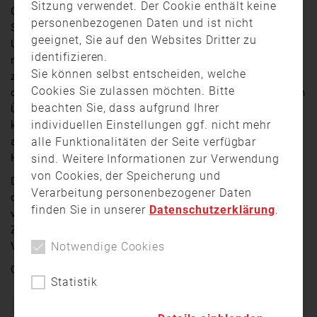
Sitzung verwendet. Der Cookie enthält keine
Gestern Abend hat es in einem Mehrfamilienhaus in
personenbezogenen Daten und ist nicht
Schwabach gebrannt. Die Feuerwehr wurde gegen 21
geeignet, Sie auf den Websites Dritter zu
Uhr in die Hördler-Torstraße gerufen. Die Einsatzkräfte
identifizieren.
retteten dort einen Mann aus seiner Wohnung im
Sie können selbst entscheiden, welche
zweiten Obergeschoss. Er und vier weitere Bewohner
Cookies Sie zulassen möchten. Bitte
des Anwesens wurden in ein Krankenhaus gebracht. Ein
beachten Sie, dass aufgrund Ihrer
Übergreifen der Flammen auf benachbarte Gebäude
individuellen Einstellungen ggf. nicht mehr
konnte verhindert werden. Die Wohnung brannte
alle Funktionalitäten der Seite verfügbar
allerdings vollständig aus und auch der Dachstuhl des
Hauses wurde beschädigt.
sind. Weitere Informationen zur Verwendung
von Cookies, der Speicherung und
Die Kriminalpolizei geht nach ersten Ermittlungen
Verarbeitung personenbezogener Daten
davon aus, dass der Bewohner den Brand selbst
finden Sie in unserer
Datenschutzerklärung
.
verursacht hat. Er ist wohl mit einer brennenden
Zigarette eingeschlafen und muss sich jetzt wegen des
Notwendige Cookies
Vorwurfs der fahrlässigen Brandstiftung verantworten.
Quelle:
Franken Fernsehen
Statistik
Bayern
Brand
Einsatz
Feuerwehr