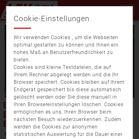
Cookie-Einstellungen
Wir verwenden Cookies , um die Webseiten
optimal gestalten zu können und Ihnen ein
hohes Maß an Benutzerfreundlichkeit zu
bieten.
Cookies sind kleine Textdateien, die auf
Video
Ihrem Rechner abgelegt werden und die Ihr
Browser speichert. Cookies bleiben auf Ihrem
Endgerät gespeichert bis diese automatisch
gelöscht werden oder Sie diese manuell in
abspi
BRAND IN SCHWABACH:
Ihren Browsereinstellungen löschen. Cookies
ermöglichen es uns, Ihren Browser beim
BEWOHNER MIT ZIGARETTE
nächsten Besuch wiederzuerkennen. Zudem
EINGESCHLAFEN
werden die Cookies zur anonymen
12. November 2020 19:49
statistischen Auswertung für die Dauer einer