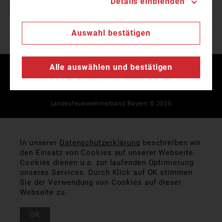
Details einblenden
Freiwillige Feuerwehr
Auswahl bestätigen
Alle auswählen und bestätigen
Kontakt
Impressum
Datenschutz
Landesfeuerwehrverband Bayern © 2026
In unserer
Datenschutzerklärung
beschreiben wir
den Einsatz von Cookies auf unserer Webseite.
Cookies dienen u.a. zur laufenden Optimierung
unseres Services. Durch Klick auf OK stimmen
Sie der Verwendung von Cookies auf dieser
Webseite zu.
OK