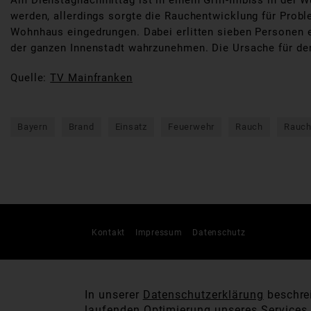
Am Dienstagnachmittag ist in einem Grill-Imbiss in der W
werden, allerdings sorgte die Rauchentwicklung für Probl
Wohnhaus eingedrungen. Dabei erlitten sieben Personen 
der ganzen Innenstadt wahrzunehmen. Die Ursache für den 
Quelle:
TV Mainfranken
Bayern
Brand
Einsatz
Feuerwehr
Rauch
Rauch
Kontakt
Impressum
Datenschutz
In unserer
Datenschutzerklärung
beschrei
laufenden Optimierung unseres Services