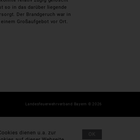
konnte relativ zügig gelöscht
t so in das darüber liegende
sorgt. Der Brandgeruch war in
t einem Großaufgebot vor Ort.
Landesfeuerwehrverband Bayern © 2026
ookies dienen u.a. zur
OK
okies auf dieser Webseite