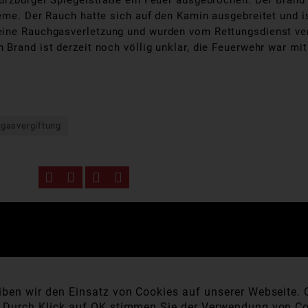
ürzburger Spiegelstraße ein Feuer ausgebrochen. Der Brand 
eme. Der Rauch hatte sich auf den Kamin ausgebreitet und is
eine Rauchgasverletzung und wurden vom Rettungsdienst ver
Brand ist derzeit noch völlig unklar, die Feuerwehr war mi
gasvergiftung
ben wir den Einsatz von Cookies auf unserer Webseite. C
. Durch Klick auf OK stimmen Sie der Verwendung von Co