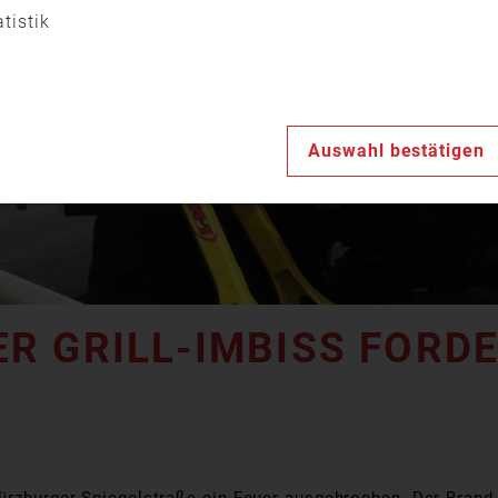
Video
atistik
abspiele
Auswahl bestätigen
R GRILL-IMBISS FORD