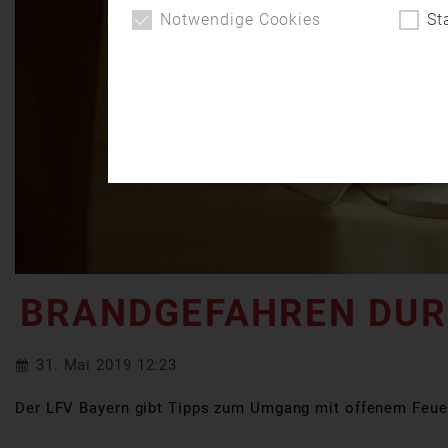
Notwendige Cookies
St
BRANDGEFAHREN DURC
31. Mai 2019 12:23
Der LFV Bayern gibt Tipps zum Umgang mit offenem Feuer