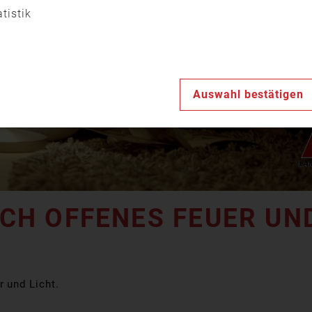
Video
atistik
abspiele
Auswahl bestätigen
H OFFENES FEUER UND
 und Licht.