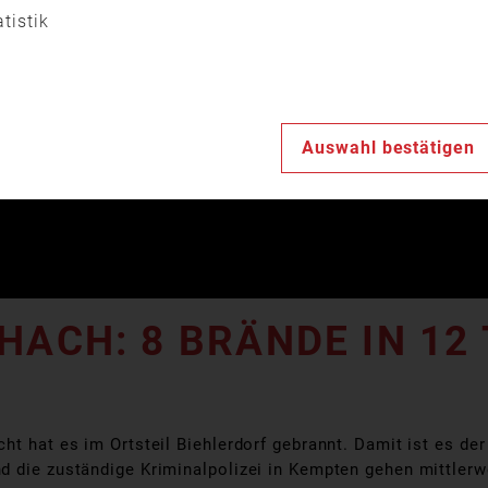
Video
atistik
abspiele
Auswahl bestätigen
HACH: 8 BRÄNDE IN 12
t hat es im Ortsteil Biehlerdorf gebrannt. Damit ist es der
 die zuständige Kriminalpolizei in Kempten gehen mittlerwe