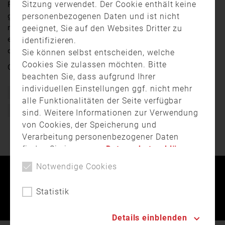
Sitzung verwendet. Der Cookie enthält keine
Frage hat das InnKlinikum Altötting am Wochenende
personenbezogenen Daten und ist nicht
geprobt. Mit einer großangelegten Übung wurde das
richtige Verhalten in einem Brandfall geübt. Mit dabei
geeignet, Sie auf den Websites Dritter zu
ein Großaufgebot der Feuerwehr und Rettungskräfte,
identifizieren.
das verschiedene Probleme zu lösen hatte.
Sie können selbst entscheiden, welche
Cookies Sie zulassen möchten. Bitte
Quelle:
RFO
beachten Sie, dass aufgrund Ihrer
individuellen Einstellungen ggf. nicht mehr
Bayern
Brand
Feuerwehr
Freiwillige Feuerwehr
alle Funktionalitäten der Seite verfügbar
Großübung
Krankenhaus
Übung
sind. Weitere Informationen zur Verwendung
von Cookies, der Speicherung und
Verarbeitung personenbezogener Daten
finden Sie in unserer
Datenschutzerklärung
.
Notwendige Cookies
Kontakt
Impressum
Datenschutz
Statistik
Landesfeuerwehrverband Bayern © 2026
Details einblenden