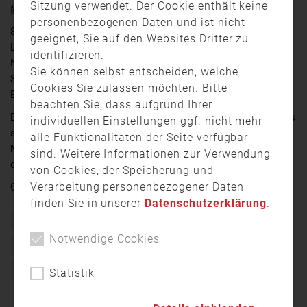
Sitzung verwendet. Der Cookie enthält keine
11. Mai 2026 18:11
personenbezogenen Daten und ist nicht
8 Feuerwehreinheiten aus Stadt und Landkreis
geeignet, Sie auf den Websites Dritter zu
Landshut sind am Montag zum Amtsgebäude in der
identifizieren.
Niedermayerstraße gerufen worden. Darunter
Sie können selbst entscheiden, welche
Spezialfahrzeuge und besonders ausgerüstete
Cookies Sie zulassen möchten. Bitte
Einsatzkräfte.
beachten Sie, dass aufgrund Ihrer
Die Räumlichkeiten im Bereich des Gefahrstoffaustritts
individuellen Einstellungen ggf. nicht mehr
sind geräumt worden. Eine weitere Gefahr für die
alle Funktionalitäten der Seite verfügbar
Mitarbeiter habe nicht bestanden. Gegen 15:00 waren
sind. Weitere Informationen zur Verwendung
die meisten Einsatzkräfte wieder abgerückt.
von Cookies, der Speicherung und
Verarbeitung personenbezogener Daten
Quelle:
Niederbayern TV Landshut
finden Sie in unserer
Datenschutzerklärung
.
Bayern
Einsatz
Einsatzkräfte
Feuerwehr
Notwendige Cookies
Freiwillige Feuerwehr
Gefahrstoff
Landshut
Unfall
Verletzte
Statistik