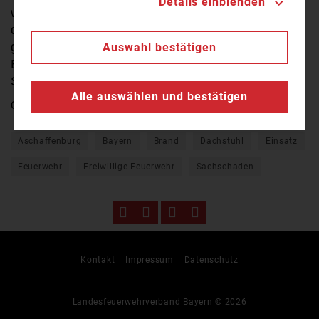
Details einblenden
wurde niemand.
Die Rhönstraße war während
des Einsatzes für mehrere Stunden voll
gesperrt. Die Kripo Aschaffenburg hat nun die
Auswahl bestätigen
Ermittlungen,
unter anderen zur
Schadenshöhe,
aufgenommen.
Alle auswählen und bestätigen
Quelle:
TV Mainfranken
Aschaffenburg
Bayern
Brand
Dachstuhl
Einsatz
Feuerwehr
Freiwillige Feuerwehr
Sachschaden
Kontakt
Impressum
Datenschutz
Landesfeuerwehrverband Bayern © 2026