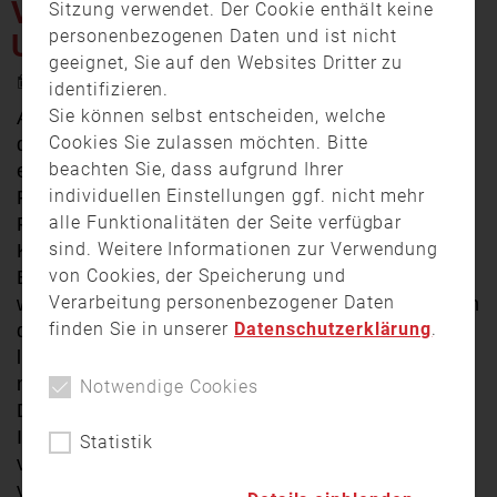
VORÜBERGEHEND
Sitzung verwendet. Der Cookie enthält keine
personenbezogenen Daten und ist nicht
UNBEWOHNBAR
geeignet, Sie auf den Websites Dritter zu
27. Juni 2024 17:27
identifizieren.
Sie können selbst entscheiden, welche
Am Mittwochnachmittag ist
in Aschaffenburg
Cookies Sie zulassen möchten. Bitte
der Dachstuhl eines Reihenhauses
a
ufgrund
beachten Sie, dass aufgrund Ihrer
eines Blitzeinschlages in Brand geraten.
Das
individuellen Einstellungen ggf. nicht mehr
Feuer griff auf mehrere Häuser über. Die
alle Funktionalitäten der Seite verfügbar
Feuerwehr war mit einem Großaufgebot an
sind. Weitere Informationen zur Verwendung
Kräften und drei Drehleitern im Einsatz. Der
von Cookies, der Speicherung und
Brand konnte schnell unter Kontrolle gebracht
Verarbeitung personenbezogener Daten
werden, jedoch hatte sich das Feuer bereits in
finden Sie in unserer
Datenschutzerklärung
.
der sogenannten Dachhaut ausgebreitet. Um
letzte Glutnester ablöschen zu können,
musste diese teilweise geöffnet und die
Notwendige Cookies
Dämmung entfernt werden.
Insgesamt waren drei bis vier Reihenhäuser
Statistik
von dem Brand betroffen, die nun teilweise
vorübergehend unbewohnbar sind. Verletzt