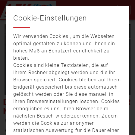
Cookie-Einstellungen
Wir verwenden Cookies , um die Webseiten
optimal gestalten zu können und Ihnen ein
hohes Maß an Benutzerfreundlichkeit zu
bieten.
Cookies sind kleine Textdateien, die auf
Video
Ihrem Rechner abgelegt werden und die Ihr
Browser speichert. Cookies bleiben auf Ihrem
Endgerät gespeichert bis diese automatisch
gelöscht werden oder Sie diese manuell in
abspi
DER 11.2. IST EUROPAWEITER
Ihren Browsereinstellungen löschen. Cookies
ermöglichen es uns, Ihren Browser beim
NOTRUFTAG
nächsten Besuch wiederzuerkennen. Zudem
7. Februar 2018 10:49
werden die Cookies zur anonymen
statistischen Auswertung für die Dauer einer
Aus diesem Anlass haben sich die Kameraden der