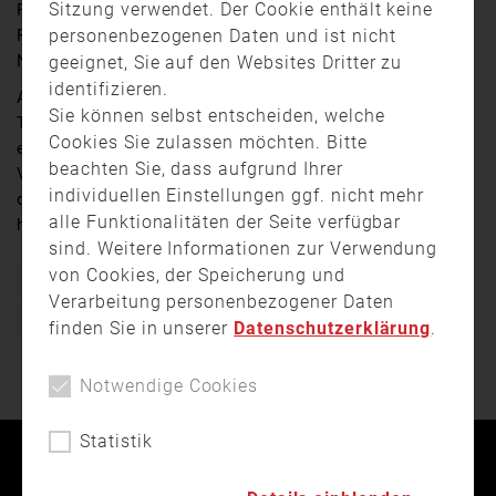
Sitzung verwendet. Der Cookie enthält keine
Freiwilligen Feuerwehr Rosenheim und des THW´s
personenbezogenen Daten und ist nicht
Rosenheim zusammengetan und ein tollen Video zur
Notrufnummer gedreht.
geeignet, Sie auf den Websites Dritter zu
identifizieren.
Alle Beteiligte sind ehrenamtliche Feuerwehrleute bzw.
Sie können selbst entscheiden, welche
THW-Kräfte. Aufgrund dessen was es gar nicht so
Cookies Sie zulassen möchten. Bitte
einfach einen Termin zu finden. Für die Produktion des
beachten Sie, dass aufgrund Ihrer
Videos waren über 50 Einsatzkräfte und Jugendliche –
individuellen Einstellungen ggf. nicht mehr
die im Übrigen auch die Europasterne selbst gebastelt
alle Funktionalitäten der Seite verfügbar
haben – im „Einsatz“.
sind. Weitere Informationen zur Verwendung
von Cookies, der Speicherung und
112
Feuerwehr
Freiwillige Feuerwehr
Notruf
Verarbeitung personenbezogener Daten
Notruftag
THW
finden Sie in unserer
Datenschutzerklärung
.
Notwendige Cookies
Statistik
Kontakt
Impressum
Datenschutz