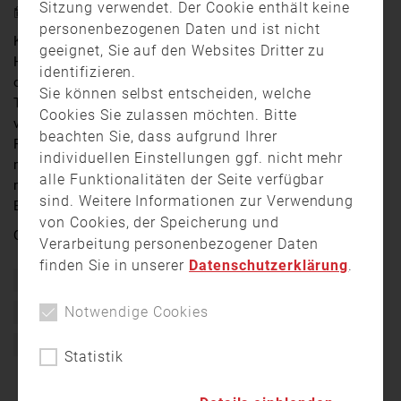
Sitzung verwendet. Der Cookie enthält keine
2. Januar 2026 17:59
personenbezogenen Daten und ist nicht
Kaputtes Trommelfell, ein Finger weniger:
geeignet, Sie auf den Websites Dritter zu
Horrorgeschichten aus den Großstädten wie Berlin
identifizieren.
oder Hamburg zieren jedes Jahr zu Silvester die
Sie können selbst entscheiden, welche
Titelblätter. In Augsburg ist die Feierei ins neue Jahr
Cookies Sie zulassen möchten. Bitte
vergleichsweise ruhig abgelaufen. Die Polizei und die
beachten Sie, dass aufgrund Ihrer
Feuerwehren waren zwar viel im Einsatz. Im Vergleich
individuellen Einstellungen ggf. nicht mehr
mit den vergangenen Jahren gab es aber nicht viel
alle Funktionalitäten der Seite verfügbar
mehr Verletzungen oder Brände. Ein Fazit der
sind. Weitere Informationen zur Verwendung
Einsatzkräfte vor Ort.
von Cookies, der Speicherung und
Quelle:
augsburg.tv
Verarbeitung personenbezogener Daten
finden Sie in unserer
Datenschutzerklärung
.
Berufsfeuerwehr Augsburg
Böller
Brand
Ehrenamt
Notwendige Cookies
Einsatz
Feuerwehr
Freiwillige Feuerwehr
Polizei
Silvester
Statistik