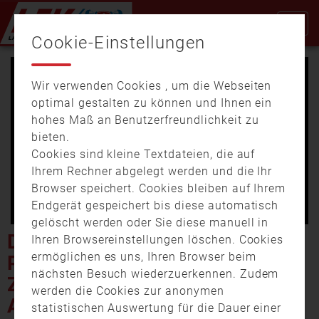
Cookie-Einstellungen
Wir verwenden Cookies , um die Webseiten
optimal gestalten zu können und Ihnen ein
hohes Maß an Benutzerfreundlichkeit zu
bieten.
Cookies sind kleine Textdateien, die auf
Video
Ihrem Rechner abgelegt werden und die Ihr
Browser speichert. Cookies bleiben auf Ihrem
Endgerät gespeichert bis diese automatisch
gelöscht werden oder Sie diese manuell in
abspi
DER NORMALE WAHNSINN:
Ihren Browsereinstellungen löschen. Cookies
ermöglichen es uns, Ihren Browser beim
POLIZEI UND FEUERWEHR
nächsten Besuch wiederzuerkennen. Zudem
ZIEHEN POSITIVE BILANZ
werden die Cookies zur anonymen
AUS DER SILVESTERNACHT
statistischen Auswertung für die Dauer einer