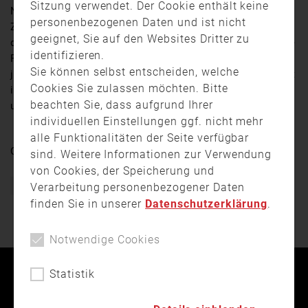
Sitzung verwendet. Der Cookie enthält keine
Nach fast zwei Jahren in Provisorischer
personenbezogenen Daten und ist nicht
Zwischenlösung war es nun endlich so weit. Zwar ist
geeignet, Sie auf den Websites Dritter zu
die offizielle Einweihung erst Juni nächsten Jahres, die
identifizieren.
Freiwillige Feuerwehr Kiefersfelden durfte aber schon
Sie können selbst entscheiden, welche
jetzt in ihr neues Feuerwehrhaus einziehen. Und das ist
Cookies Sie zulassen möchten. Bitte
im Vergleich zur alten Wache eine ganze Ecke besser
beachten Sie, dass aufgrund Ihrer
und größer.
individuellen Einstellungen ggf. nicht mehr
alle Funktionalitäten der Seite verfügbar
Quelle:
Regional Fernsehen Oberbayern
sind. Weitere Informationen zur Verwendung
von Cookies, der Speicherung und
Verarbeitung personenbezogener Daten
Bayern
Feuerwehr
Freiwillige Feuerwehr
Gerätehaus
finden Sie in unserer
Datenschutzerklärung
.
Notwendige Cookies
Statistik
Kontakt
Impressum
Datenschutz