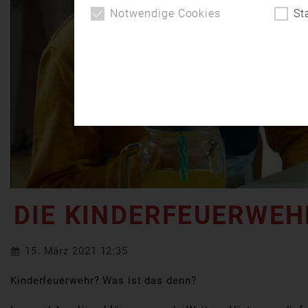
Notwendige Cookies
St
DIE KINDERFEUERWEH
15. März 2021 12:35
Kinderfeuerwehr? Was ist das denn?