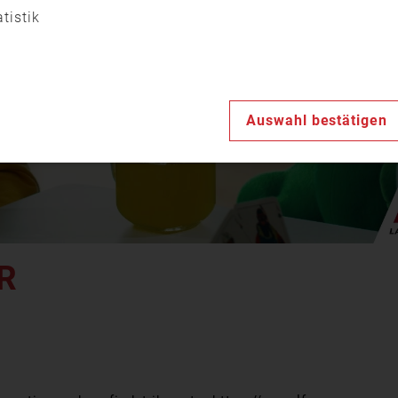
Video
atistik
abspiele
Auswahl bestätigen
R