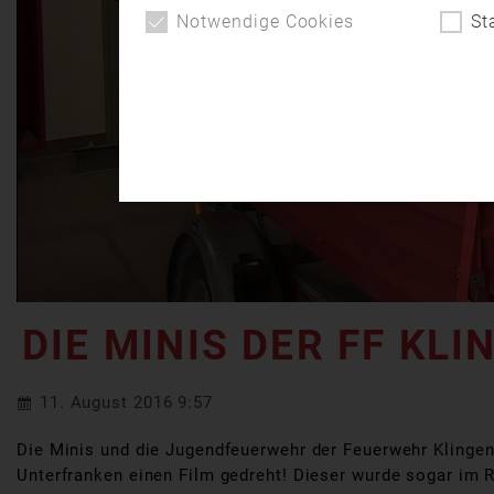
Notwendige Cookies
St
DIE MINIS DER FF KL
11. August 2016 9:57
Die Minis und die Jugendfeuerwehr der Feuerwehr Klinge
Unterfranken einen Film gedreht! Dieser wurde sogar im R