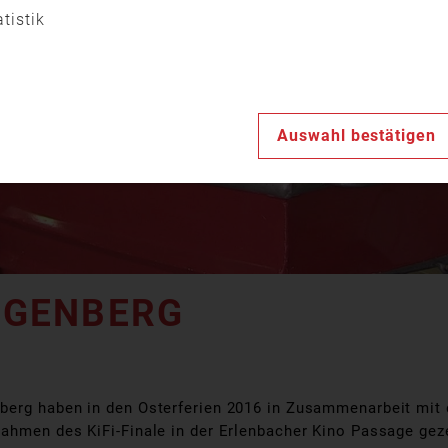
Video
atistik
abspiele
Auswahl bestätigen
INGENBERG
nberg haben in den Osterferien 2016 in Zusammenarbeit mit
ahmen des KiFi-Finale in der Erlenbacher Kino Passage geze