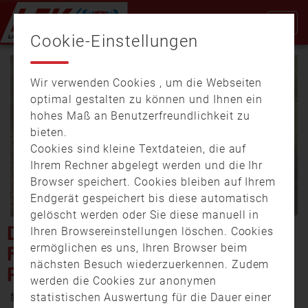
Cookie-Einstellungen
Wir verwenden Cookies , um die Webseiten
optimal gestalten zu können und Ihnen ein
hohes Maß an Benutzerfreundlichkeit zu
bieten.
Cookies sind kleine Textdateien, die auf
Video
Ihrem Rechner abgelegt werden und die Ihr
Browser speichert. Cookies bleiben auf Ihrem
Endgerät gespeichert bis diese automatisch
gelöscht werden oder Sie diese manuell in
abspi
DIE SPEZIALEINHEIT DER
Ihren Browsereinstellungen löschen. Cookies
ermöglichen es uns, Ihren Browser beim
FEUERWEHR – FIRST
nächsten Besuch wiederzuerkennen. Zudem
RESPONDER
werden die Cookies zur anonymen
13. Juni 2019 19:48
statistischen Auswertung für die Dauer einer