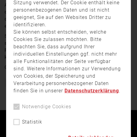
Sitzung verwendet. Der Cookie enthält keine
Am Mittwoch (12. Juni) hat die First-Responder-Einheit
personenbezogenen Daten und ist nicht
der Feuerwehr einem 3-jährigen Buben in Obermenzing
geeignet, Sie auf den Websites Dritter zu
das Leben gerettet, der beinahe an einer Tomate
identifizieren.
erstickt wäre.
Sie können selbst entscheiden, welche
Stefan Osterloher von der Berufsfeuerwehr München
Cookies Sie zulassen möchten. Bitte
stellt in einem Interview die First Responder der
beachten Sie, dass aufgrund Ihrer
Feuerwehr vor und erklärt, wann sie zum Einsatz
individuellen Einstellungen ggf. nicht mehr
kommen.
alle Funktionalitäten der Seite verfügbar
Quelle:
muenchen.tv
sind. Weitere Informationen zur Verwendung
von Cookies, der Speicherung und
Verarbeitung personenbezogener Daten
Bayern
Erste Hilfe
Feuerwehr
finden Sie in unserer
Datenschutzerklärung
.
Notwendige Cookies
Statistik
Kontakt
Impressum
Datenschutz