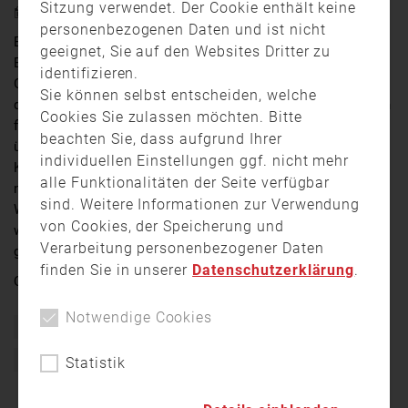
Sitzung verwendet. Der Cookie enthält keine
4. August 2025 11:56
personenbezogenen Daten und ist nicht
Egal ob in der Feuerwehr beim BRK oder in anderen
geeignet, Sie auf den Websites Dritter zu
Bereichen, Ehrenämter sind wichtig für unsere
identifizieren.
Gesellschaft. Positive Effekte – hat das nicht nur für
Sie können selbst entscheiden, welche
diejenigen, die vom Ehrenamt profitieren, sondern auch
Cookies Sie zulassen möchten. Bitte
für die Freiwilligen selbst. Denn wer sich engagiert,
beachten Sie, dass aufgrund Ihrer
übernimmt soziale Verantwortung, knüpft wertvolle
individuellen Einstellungen ggf. nicht mehr
Kontakte. In Bolsterlang hat die örtliche Feuerwehr ein
alle Funktionalitäten der Seite verfügbar
neues Gerätehaus bekommen, ein Zeichen der
sind. Weitere Informationen zur Verwendung
Wertschätzung oder eher ein notwendiger Neubau? Wir
von Cookies, der Speicherung und
waren in der Gemeinde und haben uns ein Bild
Verarbeitung personenbezogener Daten
gemacht.
finden Sie in unserer
Datenschutzerklärung
.
Quelle:
allgäu.tv
Notwendige Cookies
Ehrenamt
Feuerwehr
Freiwillige Feuerwehr
Gerätehaus
Kommandant
Nachrichten
Nachwuchs
Statistik