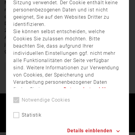
Sitzung verwendet. Der Cookie enthält keine
Notrufnummer 112 ein. Aus etwa jedem zweiten Anruf
personenbezogenen Daten und ist nicht
resultierte am Ende auch ein Einsatz für die Feuerwehr
oder den Rettungsdienst. Das hat die Feuerwehr am
geeignet, Sie auf den Websites Dritter zu
Dienstag bei der Vorstellung ihrer Bilanz für das Jahr
identifizieren.
2015 mitgeteilt.
Sie können selbst entscheiden, welche
Außerdem blickt die Freiwillige Feuerwehr auf ihr 150-
Cookies Sie zulassen möchten. Bitte
jähriges Bestehen. Das wird heuer mit den „
Firetagen
“
beachten Sie, dass aufgrund Ihrer
ganz groß gefeiert.
individuellen Einstellungen ggf. nicht mehr
alle Funktionalitäten der Seite verfügbar
Feuerwehr
Firetage
München
Saller
Schäuble
sind. Weitere Informationen zur Verwendung
von Cookies, der Speicherung und
Verarbeitung personenbezogener Daten
finden Sie in unserer
Datenschutzerklärung
.
Notwendige Cookies
Kontakt
Impressum
Datenschutz
Statistik
Landesfeuerwehrverband Bayern © 2026
Details einblenden