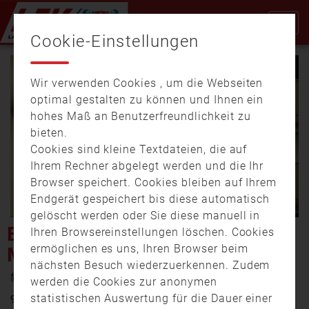
Cookie-Einstellungen
Wir verwenden Cookies , um die Webseiten
optimal gestalten zu können und Ihnen ein
hohes Maß an Benutzerfreundlichkeit zu
bieten.
Cookies sind kleine Textdateien, die auf
Video
Ihrem Rechner abgelegt werden und die Ihr
Browser speichert. Cookies bleiben auf Ihrem
Endgerät gespeichert bis diese automatisch
gelöscht werden oder Sie diese manuell in
abspi
EINE MILLION NOTRUFE IN
Ihren Browsereinstellungen löschen. Cookies
ermöglichen es uns, Ihren Browser beim
MÜNCHEN IM JAHR 2015
nächsten Besuch wiederzuerkennen. Zudem
21. April 2016 14:35
werden die Cookies zur anonymen
statistischen Auswertung für die Dauer einer
992.705 Notrufe gingen im vergangenen Jahr unter der