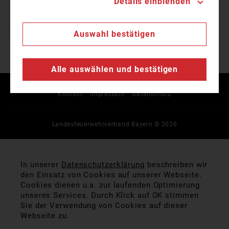
Details einblenden
Bayern
BFVSchwaben
Feuerwehr
Freiwillige Feuerwehr
KFVOstallgäu
Schwaben
Auswahl bestätigen
Alle auswählen und bestätigen
Kontakt
Impressum
Datenschutz
Landesfeuerwehrverband Bayern © 2026
In unserer
Datenschutzerklärung
beschreiben wir
den Einsatz von Cookies auf unserer Webseite.
Cookies dienen u.a. zur laufenden Optimierung
unseres Services. Durch Klick auf OK stimmen
Sie der Verwendung von Cookies auf dieser
Webseite zu.