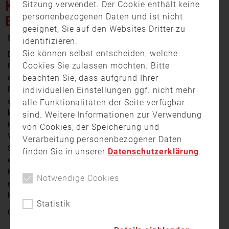
KREISBRANDRAT MARKUS
Sitzung verwendet. Der Cookie enthält keine
personenbezogenen Daten und ist nicht
BARNSTEINER
geeignet, Sie auf den Websites Dritter zu
1. Januar 2024 18:00
identifizieren.
Sie können selbst entscheiden, welche
Brände, Autounfälle, Hochwasser – Fälle in denen die
Cookies Sie zulassen möchten. Bitte
Feuerwehr zu Hilfe gerufen wird. Im Allgäu werden es
beachten Sie, dass aufgrund Ihrer
dabei immer mehr. Immer öfter müssen die
Feuerwehren ausrücken und rund um die Uhr bereit
individuellen Einstellungen ggf. nicht mehr
sein. Eine Aufgabe, die sich nicht jeder vorstellen
alle Funktionalitäten der Seite verfügbar
kann. Markus Barnsteiner hingegen sehr gut. Er ist
sind. Weitere Informationen zur Verwendung
Kreisbrandrat des Ostallgäus und seit Kurzem sogar
von Cookies, der Speicherung und
Vorsitzender des Bezirksfeuerwehrverbandes
Verarbeitung personenbezogener Daten
Schwaben. Was sind seine neuen Aufgaben? Wie sieht
finden Sie in unserer
Datenschutzerklärung
.
es mit dem Feuerwehrnachwuchs aus und zu welchen
Einsätzen wird die Feuerwehr eigentlich am häufigsten
Notwendige Cookies
gerufen? Markus Barnsteiner im Gespräch mit Tobias
Krüger mit den Antworten.
Statistik
Quelle:
allgäu.tv