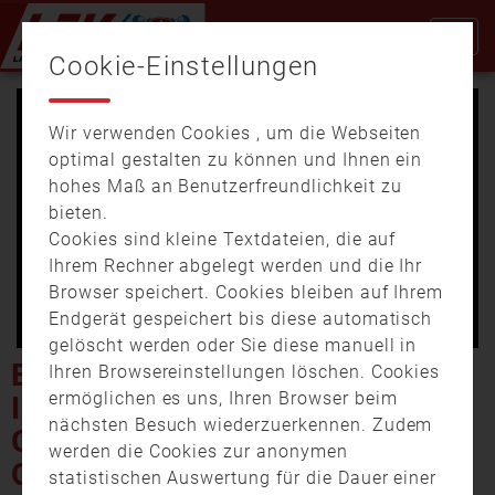
Cookie-Einstellungen
Wir verwenden Cookies , um die Webseiten
optimal gestalten zu können und Ihnen ein
hohes Maß an Benutzerfreundlichkeit zu
bieten.
Cookies sind kleine Textdateien, die auf
Video
Ihrem Rechner abgelegt werden und die Ihr
Browser speichert. Cookies bleiben auf Ihrem
Endgerät gespeichert bis diese automatisch
gelöscht werden oder Sie diese manuell in
abspi
EINE NEUE AUFGABE UND
Ihren Browsereinstellungen löschen. Cookies
ermöglichen es uns, Ihren Browser beim
IMMER MEHR EINSÄTZE – IM
nächsten Besuch wiederzuerkennen. Zudem
GESPRÄCH MIT DEM
werden die Cookies zur anonymen
OSTALLGÄUER
statistischen Auswertung für die Dauer einer