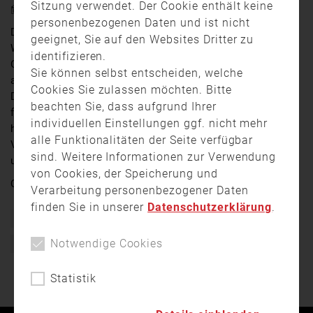
Sitzung verwendet. Der Cookie enthält keine
14. Juni 2023 17:18
personenbezogenen Daten und ist nicht
Der bislang sehr trockene Juni sorgt für erhöhte
geeignet, Sie auf den Websites Dritter zu
Waldbrandgefahr in der Region. Die Regierung von
identifizieren.
Oberbayern hat bereits eine Luftbeobachtung
Sie können selbst entscheiden, welche
angeordnet und warnt zugleich vor offenem Feuer.
Cookies Sie zulassen möchten. Bitte
Denn: die meisten Waldbrände werden durch
beachten Sie, dass aufgrund Ihrer
fahrlässiges Verhalten verursacht. Auch in München
individuellen Einstellungen ggf. nicht mehr
hat gestern einen Waldbrand gegeben der heute
alle Funktionalitäten der Seite verfügbar
Vormittag noch einmal aufloderte. Leonie Rietschel
sind. Weitere Informationen zur Verwendung
und Sabrina Flemmig waren vor Ort.
von Cookies, der Speicherung und
Quelle:
münchen.tv
Verarbeitung personenbezogener Daten
finden Sie in unserer
Datenschutzerklärung
.
Bayern
Berufsfeuerwehr München
Feuerwehr
Notwendige Cookies
München
münchen.tv
Waldbrand
Waldbrandgefahr
Statistik