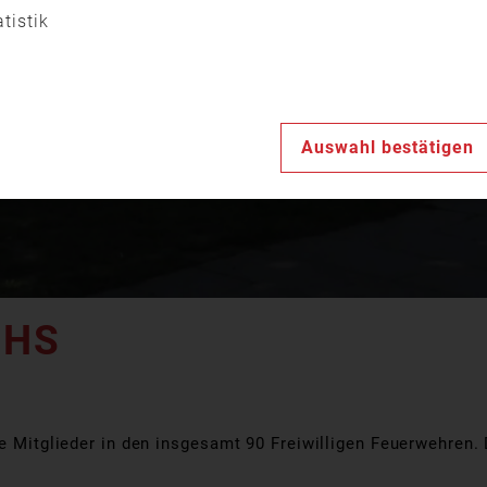
Video
atistik
abspiele
Auswahl bestätigen
CHS
ve Mitglieder in den insgesamt 90 Freiwilligen Feuerwehren