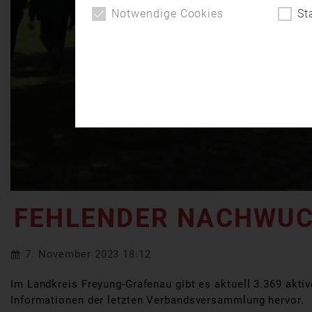
Notwendige Cookies
St
FEHLENDER NACHWU
7. November 2023 18:12
Im Landkreis Freyung-Grafenau gibt es aktuell 3.369 akti
Informationen der letzten Verbandsversammlung hervor.